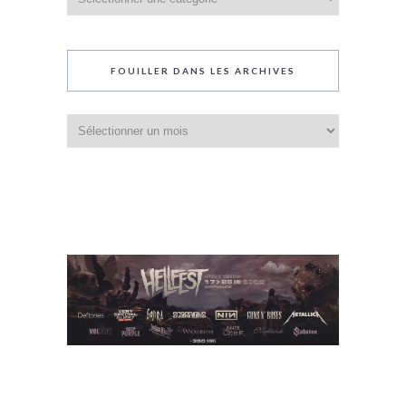
du
blog
FOUILLER DANS LES ARCHIVES
Fouiller
dans
les
archives