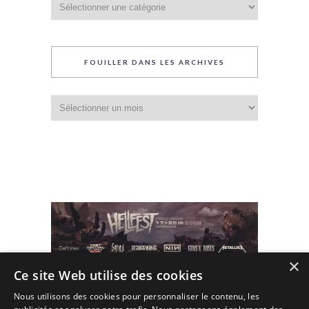
du
blog
FOUILLER DANS LES ARCHIVES
Fouiller
dans
les
archives
×
Ce site Web utilise des cookies
Nous utilisons des cookies pour personnaliser le contenu, les