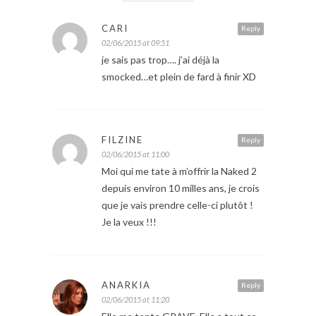
CARI
Reply
02/06/2015 at 09:51
je sais pas trop…. j’ai déjà la
smocked…et plein de fard à finir XD
FILZINE
Reply
02/06/2015 at 11:00
Moi qui me tate à m’offrir la Naked 2
depuis environ 10 milles ans, je crois
que je vais prendre celle-ci plutôt !
Je la veux !!!
ANARKIA
Reply
02/06/2015 at 11:20