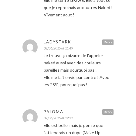
Elle me tente GRAVE. Elle a tout ce
que je reprochais aux autres Naked !
Vivement aout !
LADYSTARK
Reply
02/06/2015 at 11:49
Je trouve ça bizarre de l’appeler
naked aussi avec des couleurs
pareilles mais pourquoi pas !
Elle me fait envie par contre ! Avec
les 25%, pourquoi pas !
PALOMA
Reply
02/06/2015 at 12:51
Elle est belle, mais je pense que
j’attendrais un dupe (Make Up