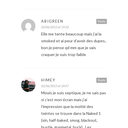
ABIGREEN
Reply
02/06/2015 at 19:10
Elle me tente beaucoup mais j’ai la
smoked et ai peur d’avoir des dupes..
bon je pense qd mm que je vais
craquer je suis trop faible
HIMEY
Reply
02/06/2015 at 20:47
Mouis je suis septique, je ne sais pas
si c’est mon écran mais j’ai
l’impression que la moitié des
teintes se trouve dans la Naked 1
(sin, half-baked, smog, blackout,
hustle, gunmetal, buck) . Les