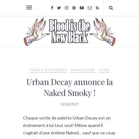
FARD À PAUPIÈRES
NON CLASSÉ
YEUX
Urban Decay annonce la
Naked Smoky !
02/06/2015
Chaque sortie de palette Urban Decay est un
événement à lui tout seul! Même quand il
s’agirait d’une énième Naked… sauf que ce coup