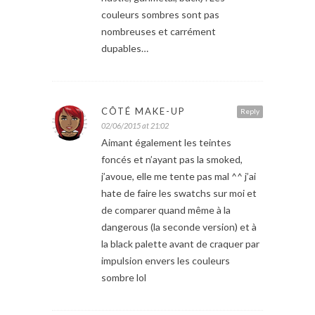
couleurs sombres sont pas
nombreuses et carrément
dupables…
CÔTÉ MAKE-UP
Reply
02/06/2015 at 21:02
Aimant également les teintes
foncés et n’ayant pas la smoked,
j’avoue, elle me tente pas mal ^^ j’ai
hate de faire les swatchs sur moi et
de comparer quand même à la
dangerous (la seconde version) et à
la black palette avant de craquer par
impulsion envers les couleurs
sombre lol