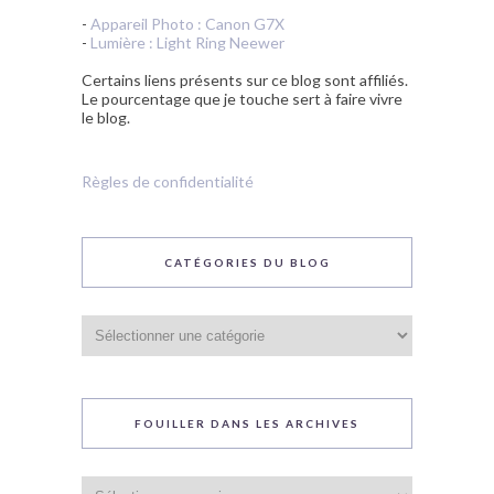
-
Appareil Photo : Canon G7X
-
Lumière : Light Ring Neewer
Certains liens présents sur ce blog sont affiliés.
Le pourcentage que je touche sert à faire vivre
le blog.
Règles de confidentialité
CATÉGORIES DU BLOG
Catégories
du
blog
FOUILLER DANS LES ARCHIVES
Fouiller