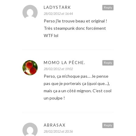
LADYSTARK
Reply
28/02/2012 at 16:44
Perso j’le trouve beau et original !
Très steampunk donc forcément
WTF lol
MOMO LA PÊCHE.
Reply
28/02/2012 at 19:02
Perso, ça m’choque pas… Je pense
pas que je porterais ça (quoi que…),
mais ça a un côté mignon. C’est cool
un poulpe !
ABRASAX
Reply
28/02/2012 at 20:36