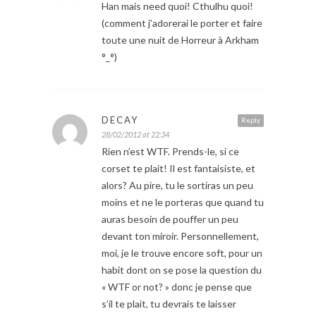
Han mais need quoi! Cthulhu quoi!
(comment j’adorerai le porter et faire
toute une nuit de Horreur à Arkham
°_°)
DECAY
Reply
28/02/2012 at 22:34
Rien n’est WTF. Prends-le, si ce
corset te plait! Il est fantaisiste, et
alors? Au pire, tu le sortiras un peu
moins et ne le porteras que quand tu
auras besoin de pouffer un peu
devant ton miroir. Personnellement,
moi, je le trouve encore soft, pour un
habit dont on se pose la question du
« WTF or not? » donc je pense que
s’il te plait, tu devrais te laisser