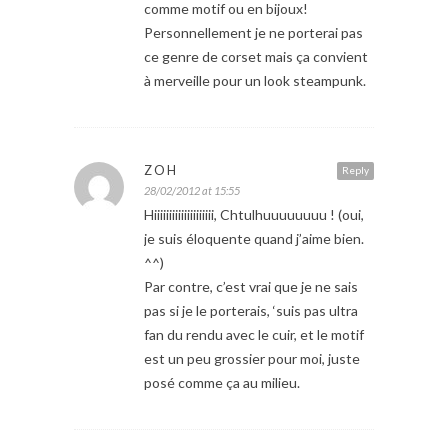
comme motif ou en bijoux!
Personnellement je ne porterai pas
ce genre de corset mais ça convient
à merveille pour un look steampunk.
ZOH
Reply
28/02/2012 at 15:55
Hiiiiiiiiiiiiiiiiiiii, Chtulhuuuuuuuu ! (oui,
je suis éloquente quand j’aime bien.
^^)
Par contre, c’est vrai que je ne sais
pas si je le porterais, ‘suis pas ultra
fan du rendu avec le cuir, et le motif
est un peu grossier pour moi, juste
posé comme ça au milieu.