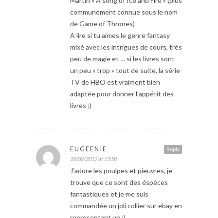
Martin « A song of Ice and Fire » (plus
communément connue sous le nom
de Game of Thrones)
A lire si tu aimes le genre fantasy
mixé avec les intrigues de cours, très
peu de magie et … si les livres sont
un peu « trop » tout de suite, la série
TV de HBO est vraiment bien
adaptée pour donner l’appétit des
livres :)
EUGEENIE
Reply
28/02/2012 at 13:58
J’adore les poulpes et pieuvres, je
trouve que ce sont des éspèces
fantastiques et je me suis
commandée un joli collier sur ebay en
representant un :)