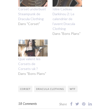
Corset underbust
Idée Cadeau
Steampunk de
Darkinou 2: Le
Dracula Clothing
calendrier de
Dans "Corset"
l’avent Dracula
Clothing
Dans "Bons Plans"
Que valent les
Corsets de
Corsets-uk ?
Dans "Bons Plans"
CORSET
DRACULA CLOTHING
WTF
18 Comments
Share