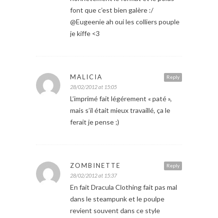
font que c’est bien galère :/
@Eugeenie ah oui les colliers pouple
je kiffe <3
MALICIA
Reply
28/02/2012 at 15:05
L’imprimé fait légérement « paté »,
mais s’il était mieux travaillé, ça le
ferait je pense ;)
ZOMBINETTE
Reply
28/02/2012 at 15:37
En fait Dracula Clothing fait pas mal
dans le steampunk et le poulpe
revient souvent dans ce style