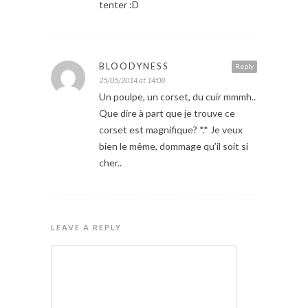
tenter :D
BLOODYNESS
Reply
25/05/2014 at 14:08
Un poulpe, un corset, du cuir mmmh..
Que dire à part que je trouve ce
corset est magnifique? *.* Je veux
bien le même, dommage qu’il soit si
cher..
LEAVE A REPLY