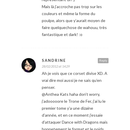
Mais là j’accroche pas trop sur les
couleurs et même la forme du
poulpe, alors que y’aurait moyen de
faire quelquechose de wahouu, très
fantastique et dark! :o
SANDRINE
Reply
28/02/2012 at 14:29
Ah je vois que ce corset divise XD. A
vrai dire moi aussi je ne sais qu’en
penser.
@Anthea Kats haha don’t worry,
j’adooooore le Trone de Fer, j’ai lu le
premier tome y’a une dizaine
d’année, et en ce moment j’essaie
d’attaquer Dance with Dragons mais
honnetement le format et le poids