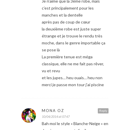
Je n’aime que la 3ème robe, mais
c’est principalement pour les
manches et la dentelle
après pas de coup de cœur
la deuxième robe est juste super
étrange et je trouve le rendu très
moche, dans le genre importable ça
se pose là
La première tenue est méga
classique, elle ne me fait pas rêver,
vu et revu
et les jupes… heu ouais… heu non
merci je passe mon tour j’ai piscine
MONA OZ
Reply
10/04/2014 at 07:47
Bah moi le style « Blanche-Neige » en