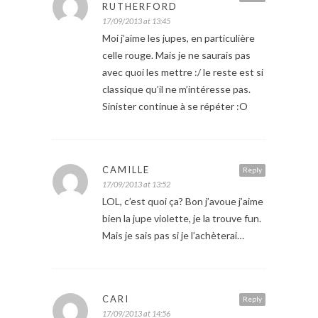
RUTHERFORD
17/09/2013 at 13:45
Moi j’aime les jupes, en particulière
celle rouge. Mais je ne saurais pas
avec quoi les mettre :/ le reste est si
classique qu’il ne m’intéresse pas.
Sinister continue à se répéter :O
CAMILLE
Reply
17/09/2013 at 13:52
LOL, c’est quoi ça? Bon j’avoue j’aime
bien la jupe violette, je la trouve fun.
Mais je sais pas si je l’achèterai…
CARI
Reply
17/09/2013 at 14:56