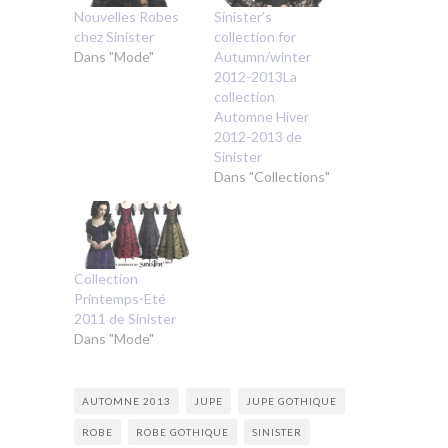
Nouvelles Robes
Sinister’s
chez Sinister
collection for
Dans "Mode"
Autumn/winter
2012-2013La
collection
Automne Hiver
2012-2013 de
Sinister
Dans "Collections"
Collection
Printemps-Eté
2011 de Sinister
Dans "Mode"
AUTOMNE 2013
JUPE
JUPE GOTHIQUE
ROBE
ROBE GOTHIQUE
SINISTER