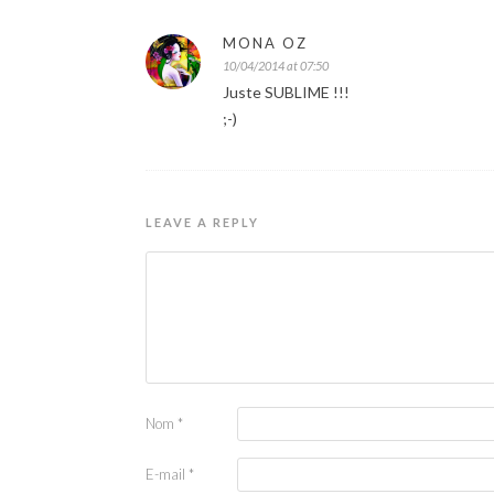
MONA OZ
10/04/2014 at 07:50
Juste SUBLIME !!!
;-)
LEAVE A REPLY
Nom
*
E-mail
*