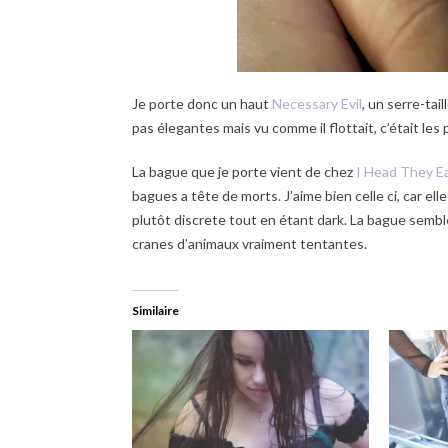
Je porte donc un haut
Necessary Evil
, un serre-tail
pas élegantes mais vu comme il flottait, c’était les
La bague que je porte vient de chez
I Head They E
bagues a tête de morts. J’aime bien celle ci, car el
plutôt discrete tout en étant dark. La bague semble
cranes d’animaux vraiment tentantes.
Similaire