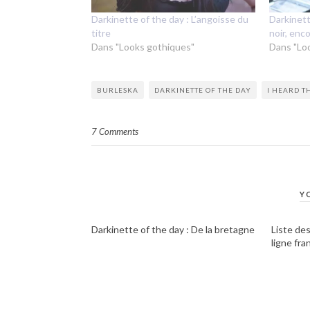
Darkinette of the day : L’angoisse du
Darkinett
titre
noir, enc
Dans "Looks gothiques"
Dans "Lo
BURLESKA
DARKINETTE OF THE DAY
I HEARD T
7 Comments
Y
Darkinette of the day : De la bretagne
Liste de
ligne fra