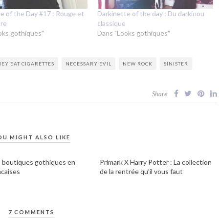
e of the Day #17 : Rouge et
Darkinette of the day : Du darkinou
ore
classique
oks gothiques"
Dans "Looks gothiques"
HEY EAT CIGARETTES
NECESSARY EVIL
NEW ROCK
SINISTER
Share
OU MIGHT ALSO LIKE
s boutiques gothiques en
Primark X Harry Potter : La collection
ncaises
de la rentrée qu’il vous faut
7 COMMENTS