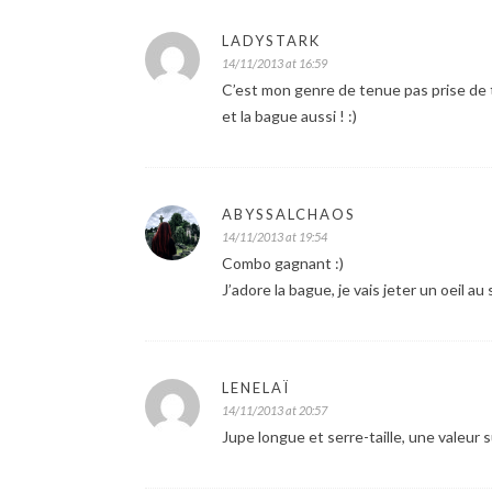
LADYSTARK
14/11/2013 at 16:59
C’est mon genre de tenue pas prise de têt
et la bague aussi ! :)
ABYSSALCHAOS
14/11/2013 at 19:54
Combo gagnant :)
J’adore la bague, je vais jeter un oeil au 
LENELAÏ
14/11/2013 at 20:57
Jupe longue et serre-taille, une valeur 