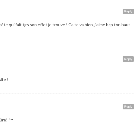
Reply
e qui fait tjrs son effet je trouve ! Ca te va bien, j’aime bcp ton haut
Reply
site !
Reply
sûre! ^^