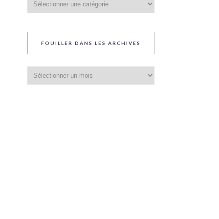
du
blog
FOUILLER DANS LES ARCHIVES
Fouiller
dans
les
archives