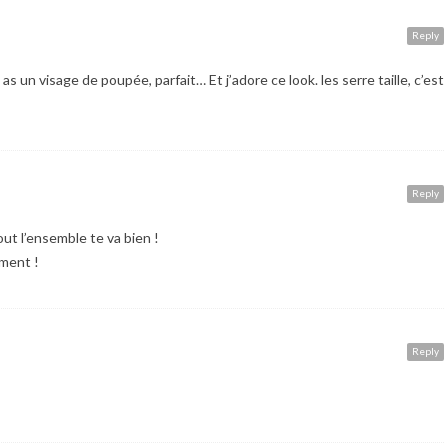
Reply
 as un visage de poupée, parfait… Et j’adore ce look. les serre taille, c’est
Reply
tout l’ensemble te va bien !
ement !
Reply