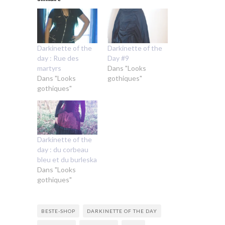
Darkinette of the
Darkinette of the
day : Rue des
Day #9
martyrs
Dans "Looks
Dans "Looks
gothiques"
gothiques"
Darkinette of the
day : du corbeau
bleu et du burleska
Dans "Looks
gothiques"
BESTE-SHOP
DARKINETTE OF THE DAY