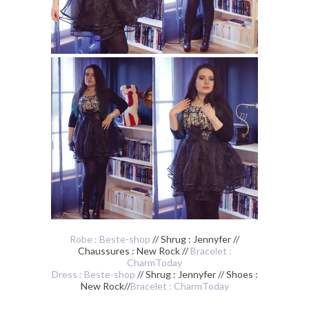
Robe : Beste-shop
// Shrug : Jennyfer //
Chaussures : New Rock //
Bracelet :
CharmToday
Dress : Beste-shop
// Shrug : Jennyfer // Shoes :
New Rock//
Bracelet : CharmToday