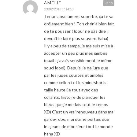
AMÉLIE
Reply
23/02/2015 at 14:10
Tenue absolument superbe, ça te va
drôlement bien ! Ton chéri a bien fait
de te pousser ! (pour ne pas dire il
devrait le faire plus souvent haha)
Il y a peu de temps, je me suis mise à
accepter un peu plus mes jambes
(ouaih, j’avais sensiblement le même
souci loool). Depuis, je ne jure que
par les jupes courtes et amples
comme celle-ci et les mini-shorts
taille haute (le tout avec des
collants, histoire de planquer les
bleus que je me fais tout le temps
XD) C’est un vrai renouveau dans ma
garde-robe, moi qui ne portais que
les jeans de monsieur tout le monde
haha XD