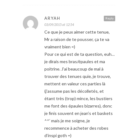
ARYAH
Reply
03/09/2015 at 12:54
Ce que je peux aimer cette tenue,
Mr a raison de te pousser, ça te va
vraiment bien =)
Pour ce qui est de ta question, euh…
je dirais mes bras/épaules et ma
poitrine. J’ai beaucoup de mal à
trouver des tenues quie, je trouve,
mettent en valeur ces parties là
(j’assume pas les décolletés, et
étant très (trop) mince, les bustiers
me font des épaules bizarres), donc
je finis souvent en jean’s et baskets
^^’ mais je me soigne, je
recommence à acheter des robes
d’inspi goth =)