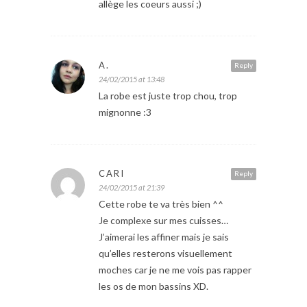
allège les coeurs aussi ;)
A.
Reply
24/02/2015 at 13:48
La robe est juste trop chou, trop
mignonne :3
CARI
Reply
24/02/2015 at 21:39
Cette robe te va très bien ^^
Je complexe sur mes cuisses…
J’aimerai les affiner mais je sais
qu’elles resterons visuellement
moches car je ne me vois pas rapper
les os de mon bassins XD.