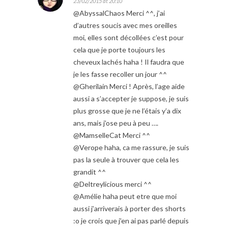
23/02/2015 at 20:10
@AbyssalChaos Merci ^^, j’ai
d’autres soucis avec mes oreilles
moi, elles sont décollées c’est pour
cela que je porte toujours les
cheveux lachés haha ! Il faudra que
je les fasse recoller un jour ^^
@Gherilain Merci ! Après, l’age aide
aussi a s’accepter je suppose, je suis
plus grosse que je ne l’étais y’a dix
ans, mais j’ose peu à peu ….
@MamselleCat Merci ^^
@Verope haha, ca me rassure, je suis
pas la seule à trouver que cela les
grandit ^^
@Deltreylicious merci ^^
@Amélie haha peut etre que moi
aussi j’arriverais à porter des shorts
:o je crois que j’en ai pas parlé depuis