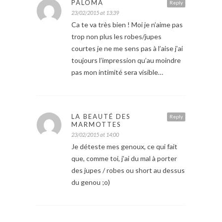
PALOMA
Reply
23/02/2015 at 13:39
Ca te va très bien ! Moi je n’aime pas
trop non plus les robes/jupes
courtes je ne me sens pas à l’aise j’ai
toujours l’impression qu’au moindre
pas mon intimité sera visible…
LA BEAUTÉ DES
Reply
MARMOTTES
23/02/2015 at 14:00
Je déteste mes genoux, ce qui fait
que, comme toi, j’ai du mal à porter
des jupes / robes ou short au dessus
du genou ;o)