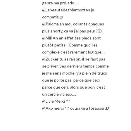
genre ma pré-ado ….
@LabeautédesMarmottes je
compatis ;p
@Paloma ah moi, collants opaques
plus shorty, ca va j’ai pas peur XD.
@Mili Ah en effet tes pieds sont
plutôt petits ! Comme quoi les
complexe c’est rarement logique….
@Zucker tu as raison, il ne faut pas
se priver. Ses derniers temps comme
je me sens moche, y’a plein de trucs
que je porte pas, parce que ceci,
parce que cela, alors que bon, c’est
un cercle vicieux….
@Livie Merci ^^
@Ako merci ^^ courage a toi aussi :D