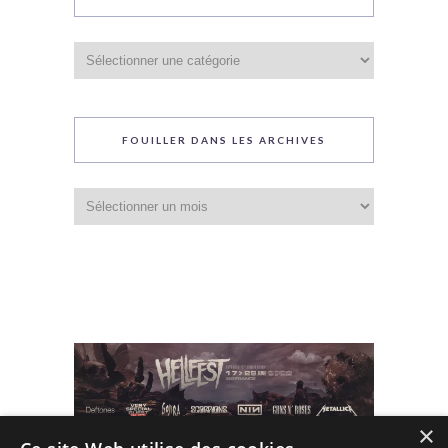
Catégories
du
blog
FOUILLER DANS LES ARCHIVES
Fouiller
dans
les
archives
×