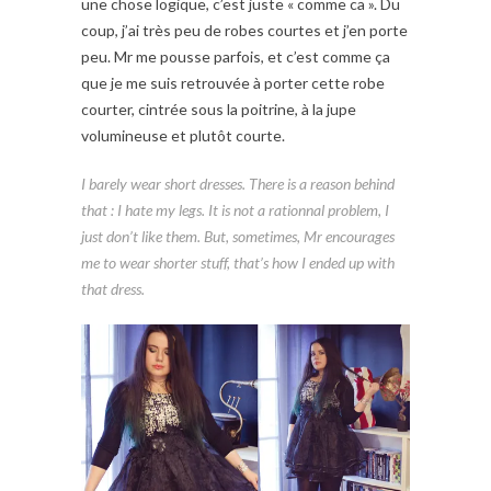
une chose logique, c’est juste « comme ca ». Du
coup, j’ai très peu de robes courtes et j’en porte
peu. Mr me pousse parfois, et c’est comme ça
que je me suis retrouvée à porter cette robe
courter, cintrée sous la poitrine, à la jupe
volumineuse et plutôt courte.
I barely wear short dresses. There is a reason behind
that : I hate my legs. It is not a rationnal problem, I
just don’t like them. But, sometimes, Mr encourages
me to wear shorter stuff, that’s how I ended up with
that dress.