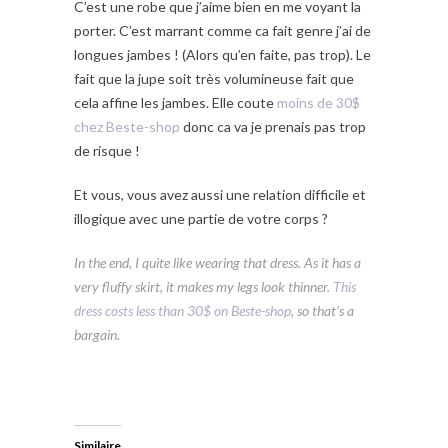
C’est une robe que j’aime bien en me voyant la
porter. C’est marrant comme ca fait genre j’ai de
longues jambes ! (Alors qu’en faite, pas trop). Le
fait que la jupe soit très volumineuse fait que
cela affine les jambes. Elle coute
moins de 30$
chez Beste-shop
donc ca va je prenais pas trop
de risque !
Et vous, vous avez aussi une relation difficile et
illogique avec une partie de votre corps ?
In the end, I quite like wearing that dress. As it has a
very fluffy skirt, it makes my legs look thinner.
This
dress costs less than 30$ on Beste-shop
, so that’s a
bargain.
Similaire