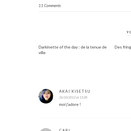
11 Comments
Y
Darkinette of the day : de la tenue de
Des frin
ville
AKAI KISETSU
26/10/2012 at 13:28
moi j’adore !
CARI