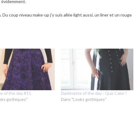
cs évidemment.
n. Du coup niveau make-up j’y suis allée light aussi, un liner et un rouge
e of the day #11
Darkinette of the day : Que Calor !
oks gothiques"
Dans "Looks gothiques"