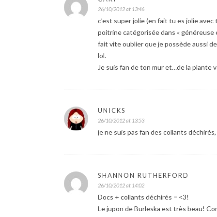
26/10/2012 at 13:46
c’est super jolie (en fait tu es jolie avec
poitrine catégorisée dans « généreuse et c
fait vite oublier que je possède aussi 
lol.
Je suis fan de ton mur et…de la plante ve
UNICKS
26/10/2012 at 13:53
je ne suis pas fan des collants déchirés,
SHANNON RUTHERFORD
26/10/2012 at 14:02
Docs + collants déchirés = <3!
Le jupon de Burleska est très beau! C