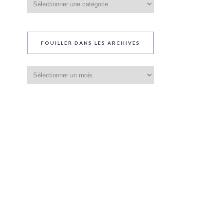
du
blog
FOUILLER DANS LES ARCHIVES
Fouiller
dans
les
archives