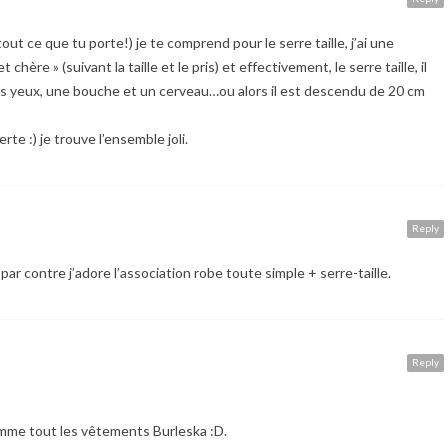
 tout ce que tu porte!) je te comprend pour le serre taille, j’ai une
hère » (suivant la taille et le pris) et effectivement, le serre taille, il
des yeux, une bouche et un cerveau…ou alors il est descendu de 20 cm
rte :) je trouve l’ensemble joli.
Reply
 par contre j’adore l’association robe toute simple + serre-taille.
Reply
omme tout les vêtements Burleska :D.