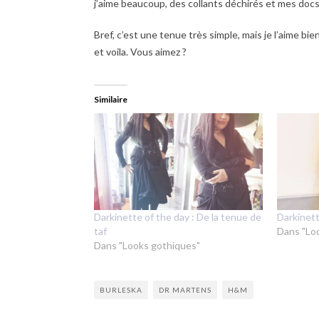
j’aime beaucoup, des collants déchirés et mes do
Bref, c’est une tenue très simple, mais je l’aime bie
et voila. Vous aimez ?
Similaire
Darkinette of the day : De la tenue de
Darkinett
taf
Dans "Lo
Dans "Looks gothiques"
BURLESKA
DR MARTENS
H&M