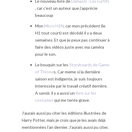
Le nouveau livre de
Damasio : Les Furtifs
, car c’est un auteur que j’apprécie
beaucoup
Mon
Micro H1N
, car mon précédent (le
H1 tout court) est décédé il y a deux
semaines. Et que je peux pas continuer à
faire des vidéos juste avec ma caméra
pour le son.
Le bouquin sur les
Storyboards de Game
of Throne
s. Car meme si la dernière
saison est indigente, je suis toujours
interessée par le travail créatif derrière.
A savoir, il y a aussi un
livre sur les
costumes
qui me tente grave.
J’aurais aussi pu citer les éditions illustrées de
Harry Potter, mais je crois que je les avais déjà
mentionnées l’an dernier. J’aurais aussi pu citer,