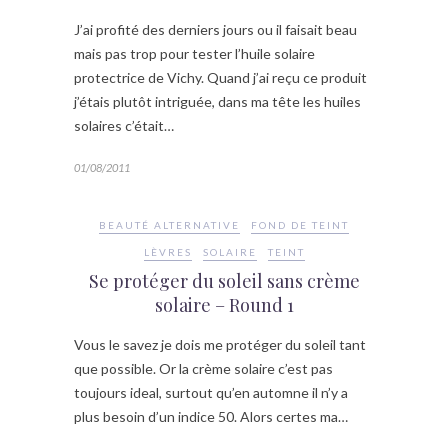
J’ai profité des derniers jours ou il faisait beau
mais pas trop pour tester l’huile solaire
protectrice de Vichy. Quand j’ai reçu ce produit
j’étais plutôt intriguée, dans ma tête les huiles
solaires c’était…
01/08/2011
BEAUTÉ ALTERNATIVE
FOND DE TEINT
LÈVRES
SOLAIRE
TEINT
Se protéger du soleil sans crème
solaire – Round 1
Vous le savez je dois me protéger du soleil tant
que possible. Or la crème solaire c’est pas
toujours ideal, surtout qu’en automne il n’y a
plus besoin d’un indice 50. Alors certes ma…