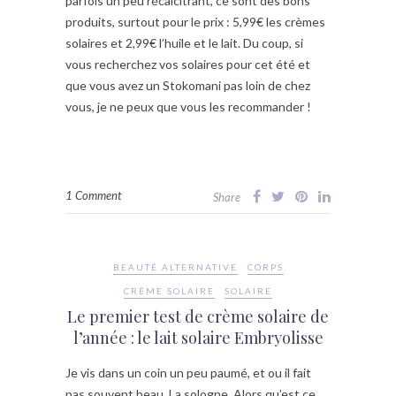
parfois un peu récalcitrant, ce sont des bons
produits, surtout pour le prix : 5,99€ les crèmes
solaires et 2,99€ l’huile et le lait. Du coup, si
vous recherchez vos solaires pour cet été et
que vous avez un Stokomani pas loin de chez
vous, je ne peux que vous les recommander !
1 Comment
Share
BEAUTÉ ALTERNATIVE
CORPS
CRÈME SOLAIRE
SOLAIRE
Le premier test de crème solaire de
l’année : le lait solaire Embryolisse
Je vis dans un coin un peu paumé, et ou il fait
pas souvent beau. La sologne. Alors qu’est ce