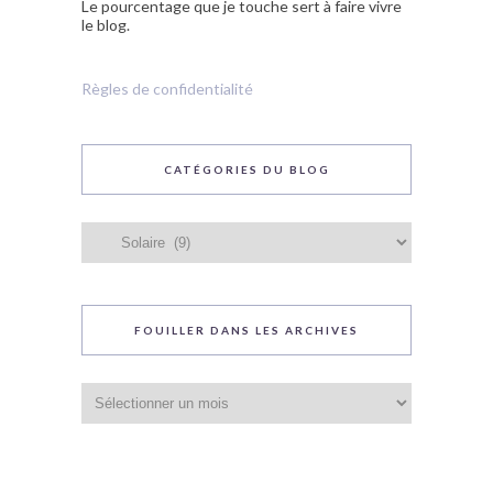
Le pourcentage que je touche sert à faire vivre
le blog.
Règles de confidentialité
CATÉGORIES DU BLOG
Catégories
du
blog
FOUILLER DANS LES ARCHIVES
Fouiller
dans
les
archives