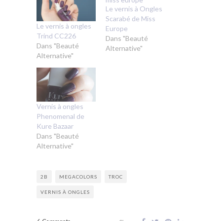
Le vernis à Ongles
Scarabé de Miss
Le vernis à ongles
Europe
Trind CC226
Dans "Beauté
Dans "Beauté
Alternative"
Alternative"
Vernis à ongles
Phenomenal de
Kure Bazaar
Dans "Beauté
Alternative"
2B
MEGACOLORS
TROC
VERNIS À ONGLES