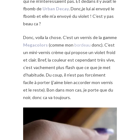
qui ne m’interessaient pas. Et dedans il y avait le
fbomb de
Urban Decay
. Donc,je lui ai envoyé le
fbomb et elle m’a envoyé du violet ! C’est y pas
beau ca ?
Donc, voila la chose. C’est un vernis de la gamme
Megacolors
(comme mon
bordeau
donc). C’est
un mini-vernis crème qui propose un violet froid
et clair. Bref, la couleur est cependant très vive,
c’est vachement plus flash que ce que je met
d’habitude. Du coup, il n’est pas forcément
facile à porter (j’aime bien accorder mon vernis
et le reste). Bon dans mon cas, je porte que du
noir, donc ca va toujours.