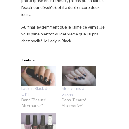
photo (prise en intérieure, j’ai pas pu en faire à
l’extérieur désolée). et il a duré encore deux
jours.
Au final, évidemment que je l’aime ce vernis. Je
vous parle bientot du deuxième que j’ai pris
chez nocibé, le Lady in Black.
Similaire
Lady in Black de
Mes vernis à
OPI
ongles
Dans "Beauté
Dans "Beauté
Alternative"
Alternative"