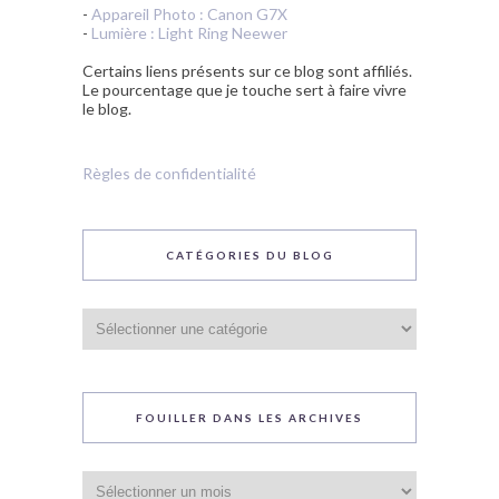
-
Appareil Photo : Canon G7X
-
Lumière : Light Ring Neewer
Certains liens présents sur ce blog sont affiliés.
Le pourcentage que je touche sert à faire vivre
le blog.
Règles de confidentialité
CATÉGORIES DU BLOG
Catégories
du
blog
FOUILLER DANS LES ARCHIVES
Fouiller
dans