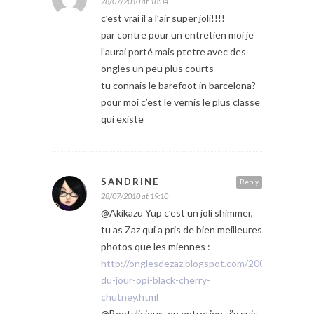
28/07/2010 at 18:34
c’est vrai il a l’air super joli!!!!
par contre pour un entretien moi je
l’aurai porté mais ptetre avec des
ongles un peu plus courts
tu connais le barefoot in barcelona?
pour moi c’est le vernis le plus classe
qui existe
SANDRINE
Reply
28/07/2010 at 19:10
@Akikazu Yup c’est un joli shimmer,
tu as Zaz qui a pris de bien meilleures
photos que les miennes :
http://onglesdezaz.blogspot.com/2009/04/ongle
du-jour-opi-black-cherry-
chutney.html
@Bootylicious, en entretien , j’y suis