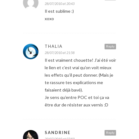
28/07/2010 at 20:43
Il est sublime :)
xoxo
THALIA
Reply
28/07/2010 at 21:58
Il est vraiment chouette! J’ai été voir
le lien et c’est vrai qu’on voit mieux
les effets qu’il peut donner. (Mais je
te rassure tes explications me
faisaient déjà bavé).
Je sens qu’entre POC et toi ça va
être dur de résister aux vernis :D
SANDRINE
Reply
29/07/2010 at 07:59