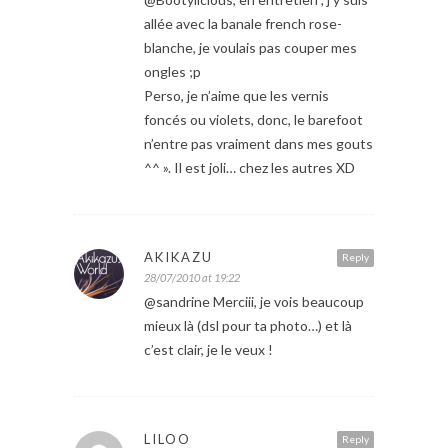
allée avec la banale french rose-
blanche, je voulais pas couper mes
ongles ;p
Perso, je n’aime que les vernis
foncés ou violets, donc, le barefoot
n’entre pas vraiment dans mes gouts
^^ ». Il est joli… chez les autres XD
AKIKAZU
Reply
28/07/2010 at 19:22
@sandrine Merciii, je vois beaucoup
mieux là (dsl pour ta photo…) et là
c’est clair, je le veux !
LILOO
Reply