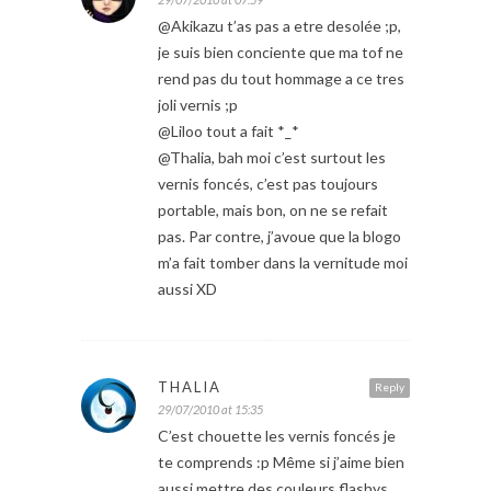
@Akikazu t’as pas a etre desolée ;p,
je suis bien conciente que ma tof ne
rend pas du tout hommage a ce tres
joli vernis ;p
@Liloo tout a fait *_*
@Thalia, bah moi c’est surtout les
vernis foncés, c’est pas toujours
portable, mais bon, on ne se refait
pas. Par contre, j’avoue que la blogo
m’a fait tomber dans la vernitude moi
aussi XD
THALIA
Reply
29/07/2010 at 15:35
C’est chouette les vernis foncés je
te comprends :p Même si j’aime bien
aussi mettre des couleurs flashys