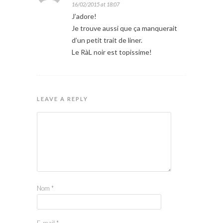
16/02/2015 at 18:07
J’adore!
Je trouve aussi que ça manquerait
d’un petit trait de liner.
Le RàL noir est topissime!
LEAVE A REPLY
Nom
*
E-mail
*