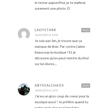
le tester aujourd’hui, je te mailerai
surement une photo :D
LADYSTARK
Reply
16/02/2015 at 13:54
Je suis pas fan, je trouve que ça
manque de liner. Par contre j’aime
beaucoup la musique ! Et je
découvre qu’on peut mettre du khol
sur les lèvres…
ABYSSALCHAOS
Reply
16/02/2015 at 13:55
J’ai eu un gros coup de coeur pour la
musique aussi ! Je préfère quand tu
parles mais rien ne t’empêche