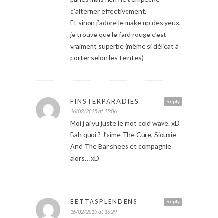
d’alterner effectivement.
Et sinon j’adore le make up des yeux,
je trouve que le fard rouge c’est
vraiment superbe (même si délicat à
porter selon les teintes)
FINSTERPARADIES
Reply
16/02/2015 at 15:06
Moi j’ai vu juste le mot cold wave. xD
Bah quoi ? J’aime The Cure, Siouxie
And The Banshees et compagnie
alors… xD
BETTASPLENDENS
Reply
16/02/2015 at 16:29