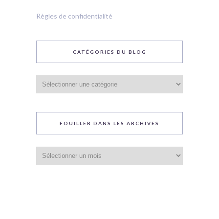
Règles de confidentialité
CATÉGORIES DU BLOG
Catégories
du
blog
FOUILLER DANS LES ARCHIVES
Fouiller
dans
les
archives