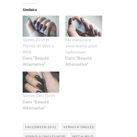
Similaire
Vernis Rest in
Ma manucure
Pieces de Wet n
semi-matte pour
Wild
Halloween
Dans "Beauté
Dans "Beauté
Alternative"
Alternative"
Vernis Orly Goth
Dans "Beauté
Alternative"
HALLOWEEN 2012
VERNIS À ONGLES
VERNIS À ONGLES NOIR
WET N WILD