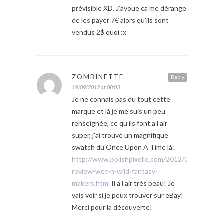
prévisible XD. J’avoue ca me dérange
de les payer 7€ alors qu’ils sont
vendus 2$ quoi :x
ZOMBINETTE
Reply
19/09/2012 at 08:03
Je ne connais pas du tout cette
marque et là je me suis un peu
renseignée, ce qu’ils font a l’air
super, j’ai trouvé un magnifique
swatch du Once Upon A Time là:
http://www.polishpixelle.com/2012/09/swatch-
review-wet-n-wild-fantasy-
makers.html
Il a l’air très beau! Je
vais voir si je peux trouver sur eBay!
Merci pour la découverte!