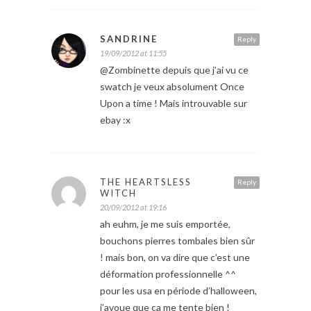
SANDRINE
Reply
19/09/2012 at 11:55
@Zombinette depuis que j’ai vu ce
swatch je veux absolument Once
Upon a time ! Mais introuvable sur
ebay :x
THE HEARTSLESS
Reply
WITCH
20/09/2012 at 19:16
ah euhm, je me suis emportée,
bouchons pierres tombales bien sûr
! mais bon, on va dire que c’est une
déformation professionnelle ^^
pour les usa en période d’halloween,
j’avoue que ça me tente bien !