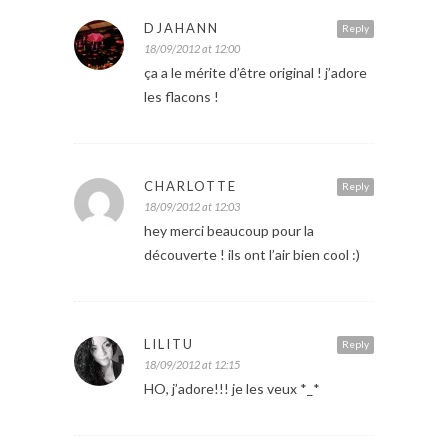
DJAHANN
Reply
18/09/2012 at 12:00
ça a le mérite d’être original ! j’adore
les flacons !
CHARLOTTE
Reply
18/09/2012 at 12:03
hey merci beaucoup pour la
découverte ! ils ont l’air bien cool :)
LILITU
Reply
18/09/2012 at 12:15
HO, j’adore!!! je les veux *_*