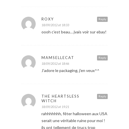
ROXY
Reply
18/09/2012 at 18:33
oooh c’est beau… jvais voir sur ebay!
MAMSELLECAT
Reply
18/09/2012 at 18:46
J’adore le packaging, j’en veux^^
THE HEARTSLESS
Reply
WITCH
18/09/2012 at 19:21
rahhhhhhh, fêter halloween aux USA
serait une véritable ruine pour moi !
ils ont tellement de trucs trop