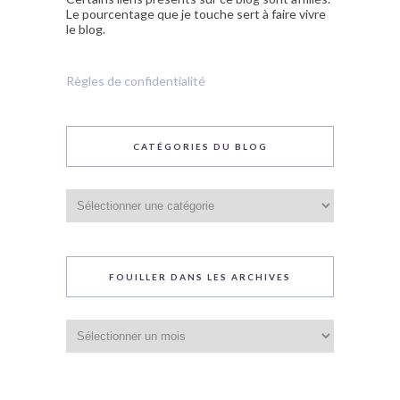
Le pourcentage que je touche sert à faire vivre
le blog.
Règles de confidentialité
CATÉGORIES DU BLOG
Catégories
du
blog
FOUILLER DANS LES ARCHIVES
Fouiller
dans
les
archives