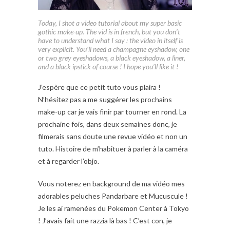
Today, I shot a video tutorial about my super basic
gothic make-up. The vid is in french, but you don’t
have to understand what I say : the video in itself is
very explicit. You’ll need a champagne eyshadow, one
or two grey eyeshadows, a black eyeshadow, a liner,
and a black ipstick of course ! I hope you’ll like it !
J’espère que ce petit tuto vous plaira !
N’hésitez pas a me suggérer les prochains
make-up car je vais finir par tourner en rond. La
prochaine fois, dans deux semaines donc, je
filmerais sans doute une revue vidéo et non un
tuto. Histoire de m’habituer à parler à la caméra
et à regarder l’objo.
Vous noterez en background de ma vidéo mes
adorables peluches Pandarbare et Mucuscule !
Je les ai ramenées du Pokemon Center à Tokyo
! J’avais fait une razzia là bas ! C’est con, je