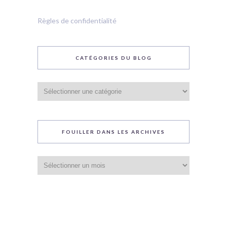
Règles de confidentialité
CATÉGORIES DU BLOG
Catégories
du
blog
FOUILLER DANS LES ARCHIVES
Fouiller
dans
les
archives