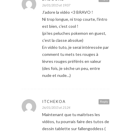
26/01/2015 at 19:07
J’adore la vidéo <3 BRAVO !
Ni trop longue, ni trop courte, l'intro
est bien, c'est cool !
(pi les peluches pokemon en guest,
c'est la classe absolue)
En vidéo tuto, je serai intéressée par
comment tu mets tes rouges à
lèvres rouges préférés en valeur
(des fois, je sèche un peu, entre
nude et nude…)
ITCHEKOA
Reply
26/01/2015 at 21:24
Maintenant que tu maitrises les
vidéos, tu pourrais faire des tutos de
dessin tablette sur fallengoddess (