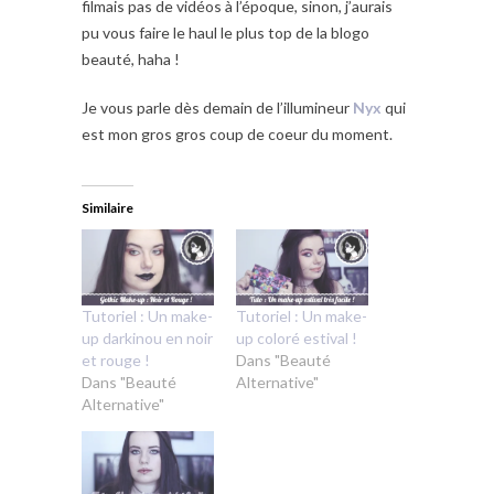
filmais pas de vidéos à l’époque, sinon, j’aurais
pu vous faire le haul le plus top de la blogo
beauté, haha !
Je vous parle dès demain de l’illumineur
Nyx
qui
est mon gros gros coup de coeur du moment.
Similaire
Tutoriel : Un make-
Tutoriel : Un make-
up darkinou en noir
up coloré estival !
et rouge !
Dans "Beauté
Dans "Beauté
Alternative"
Alternative"