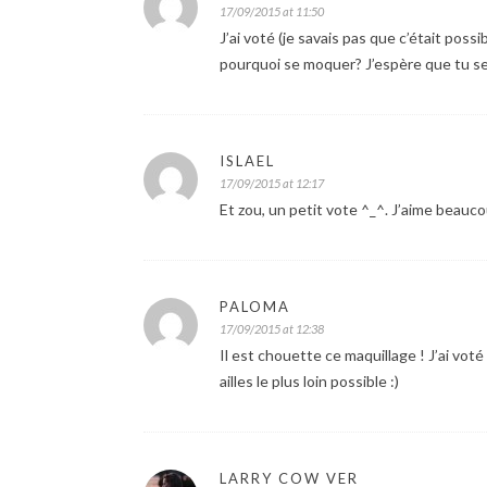
17/09/2015 at 11:50
J’ai voté (je savais pas que c’était possi
pourquoi se moquer? J’espère que tu se
ISLAEL
17/09/2015 at 12:17
Et zou, un petit vote ^_^. J’aime beauc
PALOMA
17/09/2015 at 12:38
Il est chouette ce maquillage ! J’ai voté
ailles le plus loin possible :)
LARRY COW VER