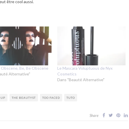
ut être cool aussi.
e Obscene, Be, Be Obscene
Le Mascara Voluptuous de Nyx
auté Alternative"
Cosmetics
Dans "Beauté Alternative"
-UP
THE BEAUTYST
TOO FACED
TUTO
Share