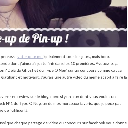
i, pensez a
voter pour moi
(idéalement tous les jours, mais bon).
conde donc j’aimerais juste finir dans les 10 premières. Avouez le, ça
 non ? Déjà du Ghost et du Type O Neg’ sur un concours comme ça , ça
atifiant et motivant. J’aurais une autre vidéo du même acabit à faire la
verez en review sur le blog, donc si y’en a un dont vous voulez un
t Black N°1 de Type O Neg, un de mes morceaux favoris, que je peux pas
de l’utiliser là.
aussi que chaque partage de video du concours sur facebook vous donne