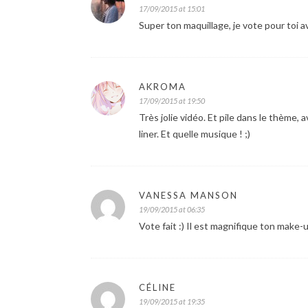
17/09/2015 at 15:01
Super ton maquillage, je vote pour toi ave
AKROMA
17/09/2015 at 19:50
Très jolie vidéo. Et pile dans le thème, 
liner. Et quelle musique ! ;)
VANESSA MANSON
19/09/2015 at 06:35
Vote fait :) Il est magnifique ton make-up
CÉLINE
19/09/2015 at 19:35