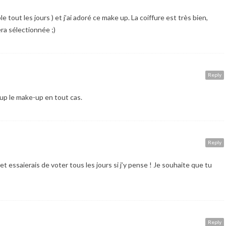
ble tout les jours ) et j’ai adoré ce make up. La coiffure est très bien,
ra sélectionnée ;)
Reply
oup le make-up en tout cas.
Reply
 et essaierais de voter tous les jours si j’y pense ! Je souhaite que tu
Reply