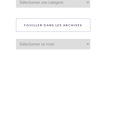
du
blog
FOUILLER DANS LES ARCHIVES
Fouiller
dans
les
archives