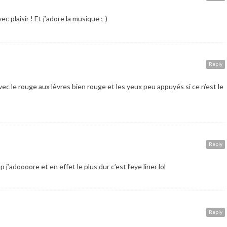
c plaisir ! Et j’adore la musique ;-)
Reply
avec le rouge aux lèvres bien rouge et les yeux peu appuyés si ce n’est le
Reply
 j’adoooore et en effet le plus dur c’est l’eye liner lol
Reply