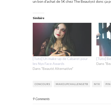
un bon d’achat de 5€ chez The Beautyst donc ça pe
Similaire
[Tuto] Un make-up de Cabaret pour
[Tuto] B
les Nyx Face Awards
Dans "Be
Dans "Beauté Alternative"
CONCOURS
MAKEUPCHALLENGETB
NYX
PIN
9 Comments