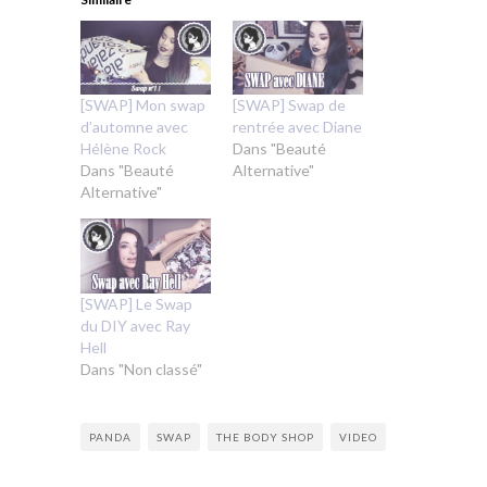
[SWAP] Mon swap
[SWAP] Swap de
d’automne avec
rentrée avec Diane
Hélène Rock
Dans "Beauté
Dans "Beauté
Alternative"
Alternative"
[SWAP] Le Swap
du DIY avec Ray
Hell
Dans "Non classé"
PANDA
SWAP
THE BODY SHOP
VIDEO