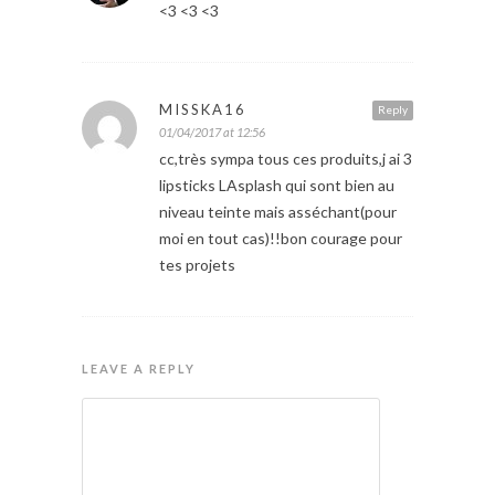
<3 <3 <3
MISSKA16
Reply
01/04/2017 at 12:56
cc,très sympa tous ces produits,j ai 3
lipsticks LAsplash qui sont bien au
niveau teinte mais asséchant(pour
moi en tout cas)!!bon courage pour
tes projets
LEAVE A REPLY