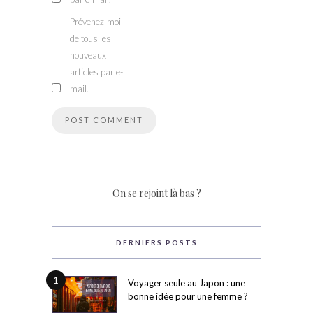
Prévenez-moi
de tous les
nouveaux
articles par e-
mail.
On se rejoint là bas ?
DERNIERS POSTS
1
Voyager seule au Japon : une
bonne idée pour une femme ?