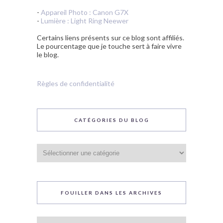
-
Appareil Photo : Canon G7X
-
Lumière : Light Ring Neewer
Certains liens présents sur ce blog sont affiliés.
Le pourcentage que je touche sert à faire vivre
le blog.
Règles de confidentialité
CATÉGORIES DU BLOG
Catégories
du
blog
FOUILLER DANS LES ARCHIVES
Fouiller