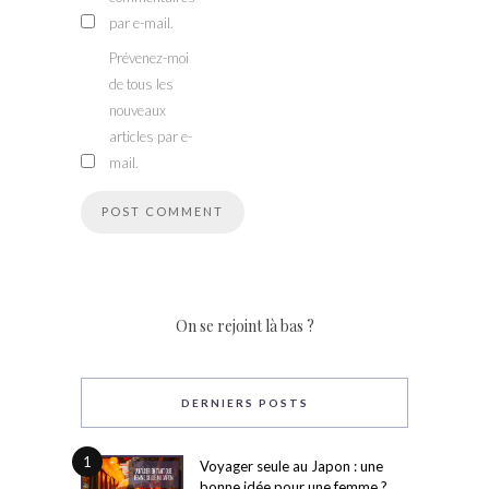
par e-mail.
Prévenez-moi
de tous les
nouveaux
articles par e-
mail.
On se rejoint là bas ?
DERNIERS POSTS
1
Voyager seule au Japon : une
bonne idée pour une femme ?