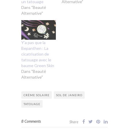
un tatouage
Alternative"
Dans "Beauté
Alternative"
Y’a pas que la
Bepanthen : La
cicatrisation de
tatouage avec le
baume Green Skin
Dans "Beauté
Alternative"
CRÈME SOLAIRE
SOL DE JANEIRO
TATOUAGE
8 Comments
Share