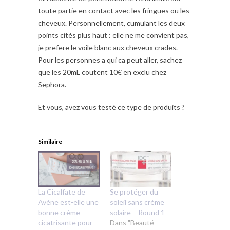
toute partie en contact avec les fringues ou les
cheveux. Personnellement, cumulant les deux
points cités plus haut : elle ne me convient pas,
je prefere le voile blanc aux cheveux crades.
Pour les personnes a qui ca peut aller, sachez
que les 20mL coutent 10€ en exclu chez
Sephora.
Et vous, avez vous testé ce type de produits ?
Similaire
La Cicalfate de
Se protéger du
Avène est-elle une
soleil sans crème
bonne crème
solaire – Round 1
cicatrisante pour
Dans "Beauté