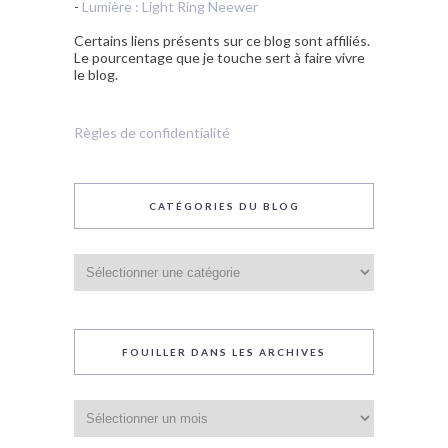
-
Lumière : Light Ring Neewer
Certains liens présents sur ce blog sont affiliés.
Le pourcentage que je touche sert à faire vivre
le blog.
Règles de confidentialité
CATÉGORIES DU BLOG
Catégories
du
blog
FOUILLER DANS LES ARCHIVES
Fouiller
dans
les