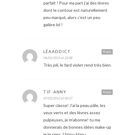
parfait ! Pour ma part j’ai des lèvres
dont le contour est naturellement
peu marqué, alors c’est un peu
galère lol !
LÉAADDICT
Reply
06/02/2012 at 23:38
Très joli, le fard violet rend très bien.
TIF-ANNY
Reply
07/02/2012 at 00:17
Super classe! J’ai la peau pâle, les
yeux verts et des lèvres assez
pulpeuses, je m’abonne! tu me
donnerais de bonnes idées make-up
je le sens ;) bizou bizou