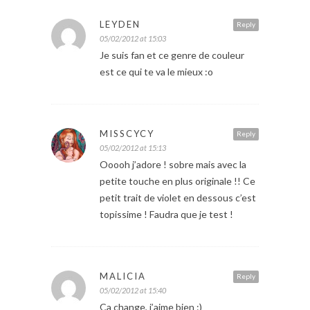
LEYDEN
Reply
05/02/2012 at 15:03
Je suis fan et ce genre de couleur
est ce qui te va le mieux :o
MISSCYCY
Reply
05/02/2012 at 15:13
Ooooh j’adore ! sobre mais avec la
petite touche en plus originale !! Ce
petit trait de violet en dessous c’est
topissime ! Faudra que je test !
MALICIA
Reply
05/02/2012 at 15:40
Ça change, j’aime bien :)