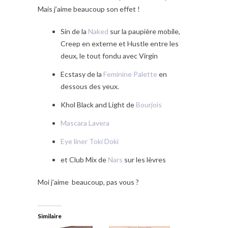
Mais j’aime beaucoup son effet !
Sin de la
Naked
sur la paupière mobile,
Creep en externe et Hustle entre les
deux, le tout fondu avec Virgin
Ecstasy de la
Feminine Palette
en
dessous des yeux.
Khol Black and Light de
Bourjois
Mascara Lavera
Eye liner Toki Doki
et Club Mix de
Nars
sur les lèvres
Moi j’aime beaucoup, pas vous ?
Similaire