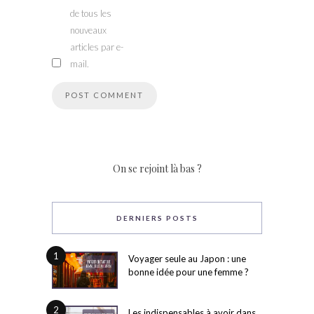
de tous les
nouveaux
articles par e-
mail.
On se rejoint là bas ?
DERNIERS POSTS
1
Voyager seule au Japon : une
bonne idée pour une femme ?
2
Les indispensables à avoir dans