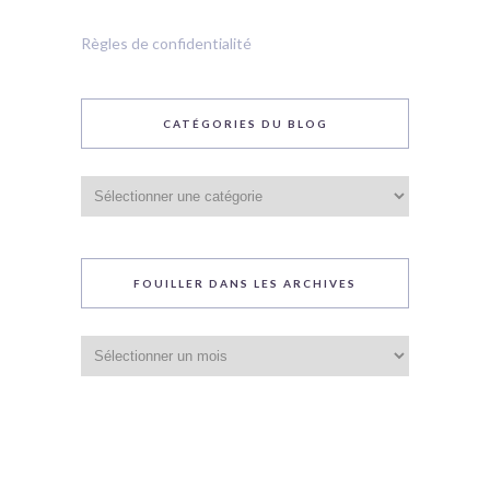
Règles de confidentialité
CATÉGORIES DU BLOG
Catégories
du
blog
FOUILLER DANS LES ARCHIVES
Fouiller
dans
les
archives