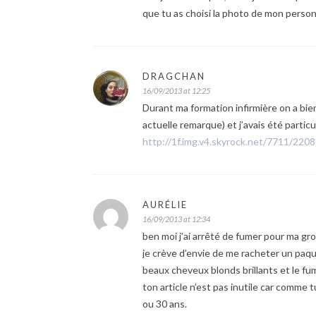
que tu as choisi la photo de mon perso
DRAGCHAN
16/09/2013 at 12:25
Durant ma formation infirmière on a bie
actuelle remarque) et j’avais été partic
http://1f.img.v4.skyrock.net/7711/220
AURÉLIE
16/09/2013 at 12:34
ben moi j’ai arrêté de fumer pour ma gro
je crève d’envie de me racheter un paqu
beaux cheveux blonds brillants et le fu
ton article n’est pas inutile car comme
ou 30 ans.