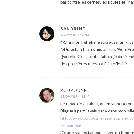
par contre les cernes, les ridules et l’ha
SANDRINE
16/09/2013 at 12:44
@Shannon héhéhé je suis aussi un gros
@Dragchan t'avais mis un lien, WordPress 
@aurélie C'est tout a fait ca, je dirai
des premières rides, ca fait reflechir.
POUPOUNE
16/09/2013 at 15:42
Le tabac c’est tabou, on en viendra tou
Blague à part j’avais parlé dans mon bill
http://www.poupouneinmakeupland.com/
1-noxidoxi/
L’étude sur les jumeaux (avec un fumeu