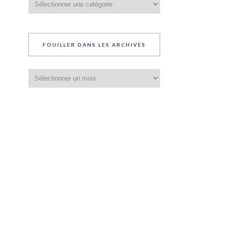
du
blog
FOUILLER DANS LES ARCHIVES
Fouiller
dans
les
archives