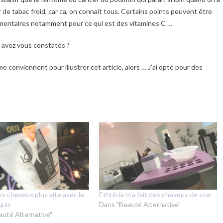
r de tabac froid, car ca, on connait tous. Certains points peuvent être
mentaires notamment pour ce qui est des vitamines C …
s avez vous constatés ?
me conviennent pour illustrer cet article, alors … J’ai opté pour des
s cheveux plus vite avec le
Ethnicia m’a fait des cheveux de star
quis
Dans "Beauté Alternative"
auté Alternative"