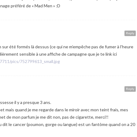
nnage préféré de « Mad Men » :D
Reply
n sur été formés là dessus (ce qui ne m’empêche pas de fumer à l’heure
ulièrement sensible à une affiche de campagne que je te link ici
87711/pics/752799613_small.jpg
Reply
ssesse il y a presque 3 ans.
et mais quand je me regarde dans le miroir avec mon teint frais, mes
met de mon parfum je me dit non, pas de cigarette, merci!!
 tu dit le cancer (poumon, gorge ou langue) est un fantôme quand on a 20