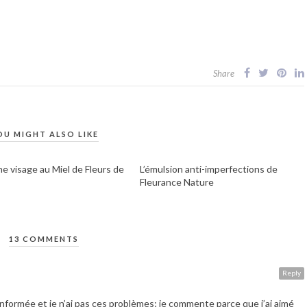
Share
OU MIGHT ALSO LIKE
ne visage au Miel de Fleurs de
L’émulsion anti-imperfections de
Fleurance Nature
13 COMMENTS
Reply
informée et je n’ai pas ces problèmes; je commente parce que j’ai aimé