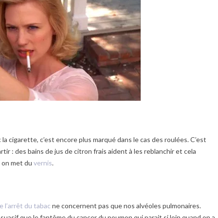
 la cigarette, c’est encore plus marqué dans le cas des roulées. C’est
rtir : des bains de jus de citron frais aident à les reblanchir et cela
rs on met du
vernis
.
e l’arrêt du tabac
ne concernent pas que nos alvéoles pulmonaires.
ssuasif que le fantôme du cancer du poumon qui parait si loin quand on a