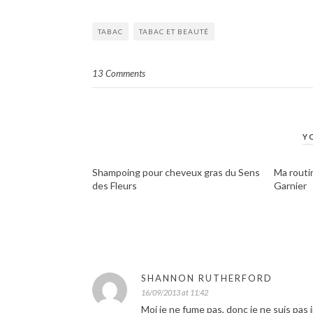
TABAC
TABAC ET BEAUTÉ
13 Comments
Y
Shampoing pour cheveux gras du Sens
Ma routi
des Fleurs
Garnier
SHANNON RUTHERFORD
16/09/2013 at 11:42
Moi je ne fume pas, donc je ne suis pas 