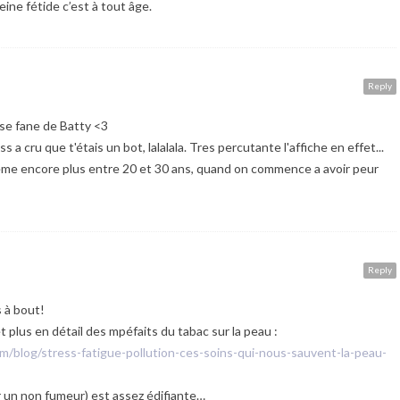
leine fétide c’est à tout âge.
Reply
se fane de Batty <3
a cru que t'étais un bot, lalalala. Tres percutante l'affiche en effet...
s meme encore plus entre 20 et 30 ans, quand on commence a avoir peur
Reply
s à bout!
et plus en détail des mpéfaits du tabac sur la peau :
blog/stress-fatigue-pollution-ces-soins-qui-nous-sauvent-la-peau-
r un non fumeur) est assez édifiante…