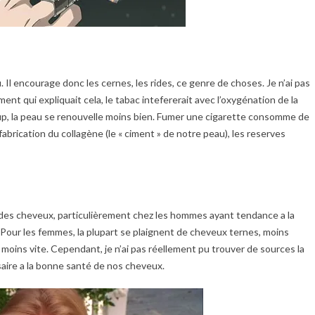
. Il encourage donc les cernes, les rides, ce genre de choses. Je n’ai pas
ment qui expliquait cela, le tabac intefererait avec l’oxygénation de la
up, la peau se renouvelle moins bien. Fumer une cigarette consomme de
 fabrication du collagène (le « ciment » de notre peau), les reserves
des cheveux, particulièrement chez les hommes ayant tendance a la
e. Pour les femmes, la plupart se plaignent de cheveux ternes, moins
t moins vite. Cependant, je n’ai pas réellement pu trouver de sources la
saire a la bonne santé de nos cheveux.