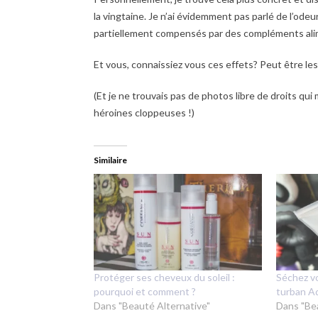
la vingtaine. Je n’ai évidemment pas parlé de l’odeu
partiellement compensés par des compléments ali
Et vous, connaissiez vous ces effets? Peut être le
(Et je ne trouvais pas de photos libre de droits qui 
héroines cloppeuses !)
Similaire
Protéger ses cheveux du soleil :
Séchez vo
pourquoi et comment ?
turban A
Dans "Beauté Alternative"
Dans "Be