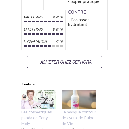
- Super pratique
CONTRE
PACKAGING
9.9/10
- Pas assez
hydratant
EFFET FRAIS
9.9/10
HYDRATATION
7/10
ACHETER CHEZ SEPHORA
Similaire
Les cosmétiques
Le masque contour
panda de Tony
des yeux de Pulpe
Moly
de Vie