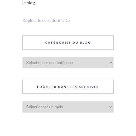
le blog.
Règles de confidentialité
CATÉGORIES DU BLOG
Catégories
du
blog
FOUILLER DANS LES ARCHIVES
Fouiller
dans
les
archives