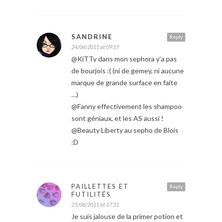
SANDRINE
Reply
24/06/2011 at 09:17
@KiTTy dans mon sephora y’a pas
de bourjois :( (ni de gemey, ni aucune
marque de grande surface en faite
…)
@Fanny effectivement les shampoo
sont géniaux, et les AS aussi !
@Beauty Liberty au sepho de Blois
:D
PAILLETTES ET
Reply
FUTILITÉS
25/06/2011 at 17:31
Je suis jalouse de la primer potion et