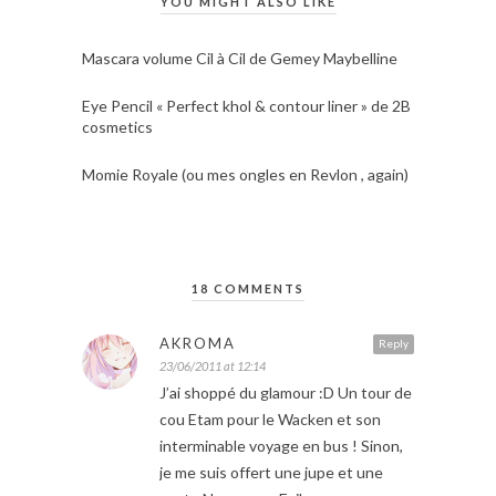
YOU MIGHT ALSO LIKE
Mascara volume Cil à Cil de Gemey Maybelline
Eye Pencil « Perfect khol & contour liner » de 2B
cosmetics
Momie Royale (ou mes ongles en Revlon , again)
18 COMMENTS
AKROMA
Reply
23/06/2011 at 12:14
J’ai shoppé du glamour :D Un tour de
cou Etam pour le Wacken et son
interminable voyage en bus ! Sinon,
je me suis offert une jupe et une