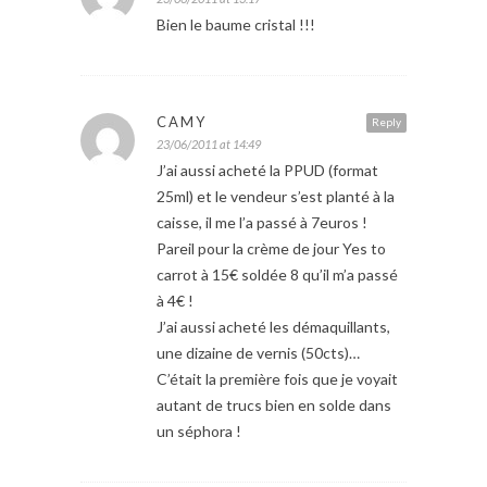
Bien le baume cristal !!!
CAMY
Reply
23/06/2011 at 14:49
J’ai aussi acheté la PPUD (format
25ml) et le vendeur s’est planté à la
caisse, il me l’a passé à 7euros !
Pareil pour la crème de jour Yes to
carrot à 15€ soldée 8 qu’il m’a passé
à 4€ !
J’ai aussi acheté les démaquillants,
une dizaine de vernis (50cts)…
C’était la première fois que je voyait
autant de trucs bien en solde dans
un séphora !