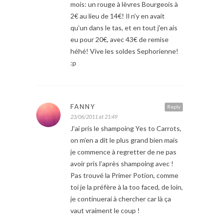
mois: un rouge à lèvres Bourgeois à
2€ au lieu de 14€! Il n’y en avait
qu’un dans le tas, et en tout j’en ais
eu pour 20€, avec 43€ de remise
héhé! Vive les soldes Sephorienne!
:p
FANNY
Reply
23/06/2011 at 21:49
J’ai pris le shampoing Yes to Carrots,
on m’en a dit le plus grand bien mais
je commence à regretter de ne pas
avoir pris l’après shampoing avec !
Pas trouvé la Primer Potion, comme
toi je la préfère à la too faced, de loin,
je continuerai à chercher car là ça
vaut vraiment le coup !