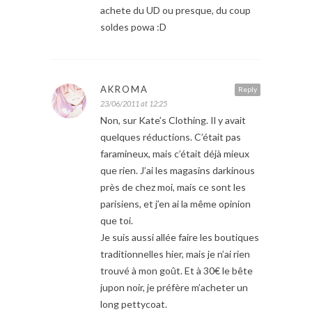
achete du UD ou presque, du coup
soldes powa :D
AKROMA
Reply
23/06/2011 at 12:25
Non, sur Kate’s Clothing. Il y avait
quelques réductions. C’était pas
faramineux, mais c’était déjà mieux
que rien. J’ai les magasins darkinous
près de chez moi, mais ce sont les
parisiens, et j’en ai la même opinion
que toi.
Je suis aussi allée faire les boutiques
traditionnelles hier, mais je n’ai rien
trouvé à mon goût. Et à 30€ le bête
jupon noir, je préfère m’acheter un
long pettycoat.