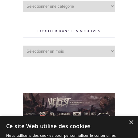
Catégories
du
blog
FOUILLER DANS LES ARCHIVES
Fouiller
dans
les
archives
×
Ce site Web utilise des cookies
Nous utilisons des cookies pour personnaliser le contenu, les