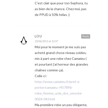
C’est clair que pour ton Sephora, tu
as bien de la chance. Chez moi, pas
de PPUD à 50% hélas ;)
LOU
Reply
23/06/2011 at 12:37
Moi pour le moment je me suis pas
acheté grand chose niveau soldes,
mis à part une robe chez Camaïeu (
et pourtant j’ai horreur des grandes
chaînes comme ça).
Celle ci :
http://www.camaieu.fr/pret-a-
porter/camaieu-/457896-
robe_femme_unie_dos_smocke-
0026-04.html
Ma première robe un peu élégante,