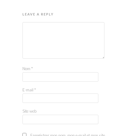
LEAVE A REPLY
Nom
*
E-mail
*
Site web
Enregistrer mon nom, mon e-mail et mon site