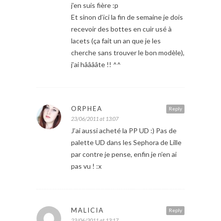
j’en suis fière :p
Et sinon d’ici la fin de semaine je dois
recevoir des bottes en cuir usé à
lacets (ça fait un an que je les
cherche sans trouver le bon modèle),
j’ai hââââte !! ^^
ORPHEA
Reply
23/06/2011 at 13:07
J’ai aussi acheté la PP UD :) Pas de
palette UD dans les Sephora de Lille
par contre je pense, enfin je n’en ai
pas vu ! :x
MALICIA
Reply
23/06/2011 at 13:17