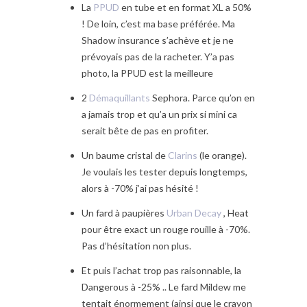
La
PPUD
en tube et en format XL a 50%
! De loin, c’est ma base préférée. Ma
Shadow insurance s’achève et je ne
prévoyais pas de la racheter. Y’a pas
photo, la PPUD est la meilleure
2
Démaquillants
Sephora. Parce qu’on en
a jamais trop et qu’a un prix si mini ca
serait bête de pas en profiter.
Un baume cristal de
Clarins
(le orange).
Je voulais les tester depuis longtemps,
alors à -70% j’ai pas hésité !
Un fard à paupières
Urban Decay
, Heat
pour être exact un rouge rouille à -70%.
Pas d’hésitation non plus.
Et puis l’achat trop pas raisonnable, la
Dangerous à -25% .. Le fard Mildew me
tentait énormement (ainsi que le crayon