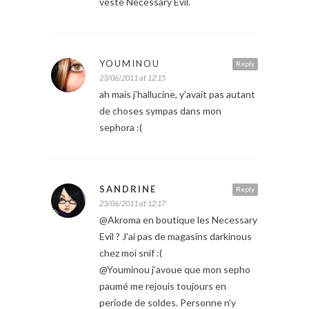
veste Necessary Evil.
YOUMINOU
Reply
23/06/2011 at 12:15
ah mais j’hallucine, y’avait pas autant
de choses sympas dans mon
sephora :(
SANDRINE
Reply
23/06/2011 at 12:17
@Akroma en boutique les Necessary
Evil ? J’ai pas de magasins darkinous
chez moi snif :(
@Youminou j’avoue que mon sepho
paumé me rejouis toujours en
periode de soldes. Personne n’y