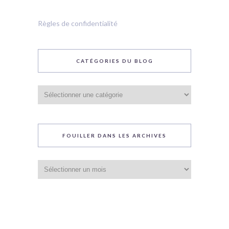
Règles de confidentialité
CATÉGORIES DU BLOG
Catégories
du
blog
FOUILLER DANS LES ARCHIVES
Fouiller
dans
les
archives