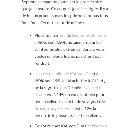
Sephora, comme toujours, est le premier site
que je consulte. Ce coup-ci, je suis mitigée. Il y a
de beaux produits mais les prix ne sont pas fous
fous fous. On note tout de même :
Plusieurs teintes de
Lipstories Sephora
a -50% soit 4,50€, notamment sur les
teintes les plus extrêmes, donc si vous
voulez un bleu à lèvres pas cher c’est
l’endroit.
La
palette Lolita de Kat Von D
est à
-50% soit 19€. Je l’ai achetée à l’été et je
ne la regrette pas.De même la
palette
Divine
est à 14€, un excellent prix pour
une excellente palette de voyage. Le
kit
de mini rouge à lèvres
est a 12€, là
encore je le possède, il est excellent.
Toujours chez Kat Von D, les
coffrets de