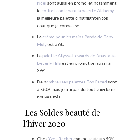
Noel
sont aussi en promo, et notamment
le
coffret contenant la palette Alchemy
,
la meilleure palette d’highlighter/top
coat que je connaisse.
La
crème pour les mains Panda de Tony
Moly
est à 6€.
La
palette Allyssa Edwards de Anastasia
Beverly Hills
est en promotion aussi, à
36€
De n
ombreuses palettes Too Faced
sont
à -30% mais je n’ai pas du tout suivi leurs
nouveautés.
Les Soldes beauté de
l’hiver 2020
Chez
Yves Rocher
comme toujours 50%