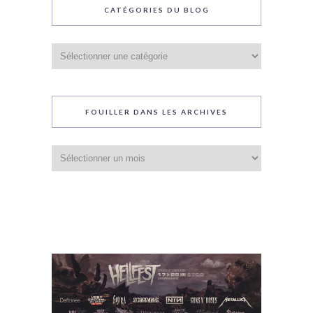
CATÉGORIES DU BLOG
Catégories
du
blog
FOUILLER DANS LES ARCHIVES
Fouiller
dans
les
archives