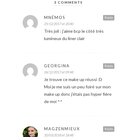
3 COMMENTS
MNÉMOS
Reply
25/12/2017 at 20:40
Très joli : j’aime bcp le côté très
lumineux du liner clair
GEORGINA
Reply
26/12/2017 at 09:48
Je trouve ce make up réussi :D
Moi je me suis un peu foiré sur mon
make up donc j’étais pas hyper fière
de moi ^^
MAGZENMIEUX
Reply
20/03/2018 at 18:48