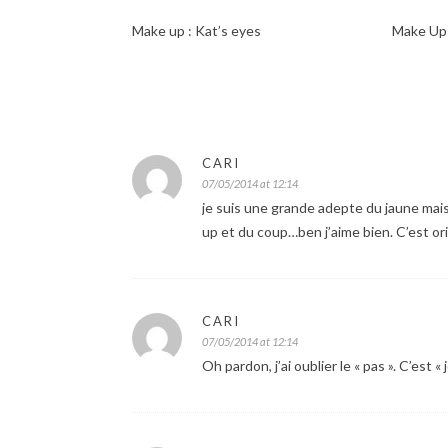
Make up : Kat’s eyes
Make Up 
CARI
07/05/2014 at 12:14
je suis une grande adepte du jaune mais 
up et du coup…ben j’aime bien. C’est ori
CARI
07/05/2014 at 12:14
Oh pardon, j’ai oublier le « pas ». C’est