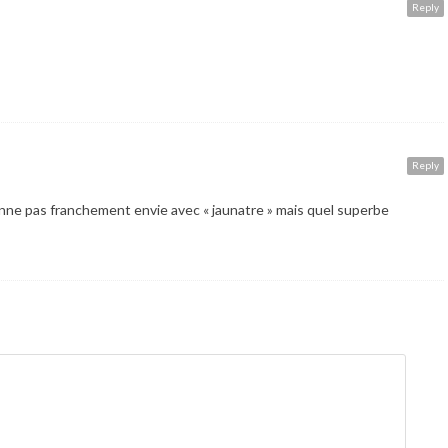
Reply
Reply
e donne pas franchement envie avec « jaunatre » mais quel superbe