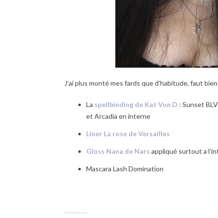
J’ai plus monté mes fards que d’habitude, faut bien
La
spellbinding de Kat Von D
: Sunset BLVD
et Arcadia en interne
Liner La rose de Versailles
Gloss Nana de Nars
appliqué surtout a l’in
Mascara Lash Domination