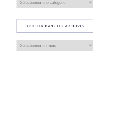
du
blog
FOUILLER DANS LES ARCHIVES
Fouiller
dans
les
archives