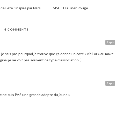
de Fête : inspiré par Nars
MSC : Du Liner Rouge
4 COMMENTS
Reply
je sais pas pourquoi je trouve que ça donne un coté « vieil or » au make
ginal je ne voit pas souvent ce type d’association :)
Reply
 « je ne suis PAS une grande adepte du jaune »