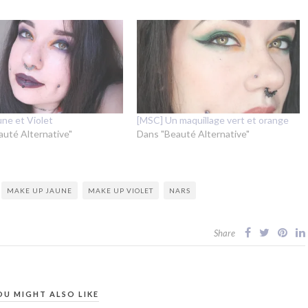
ne et Violet
[MSC] Un maquillage vert et orange
auté Alternative"
Dans "Beauté Alternative"
MAKE UP JAUNE
MAKE UP VIOLET
NARS
Share
OU MIGHT ALSO LIKE