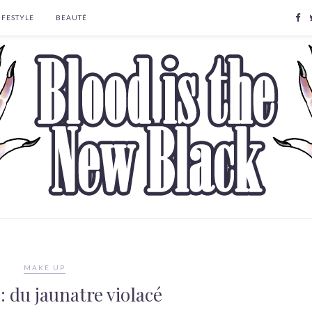
IFESTYLE
BEAUTÉ
MAKE UP
: du jaunatre violacé