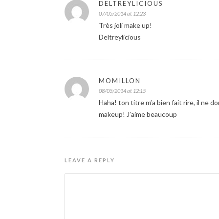
DELTREYLICIOUS
07/05/2014 at 12:23
Très joli make up!
Deltreylicious
MOMILLON
08/05/2014 at 12:15
Haha! ton titre m’a bien fait rire, il n
makeup! J’aime beaucoup
LEAVE A REPLY