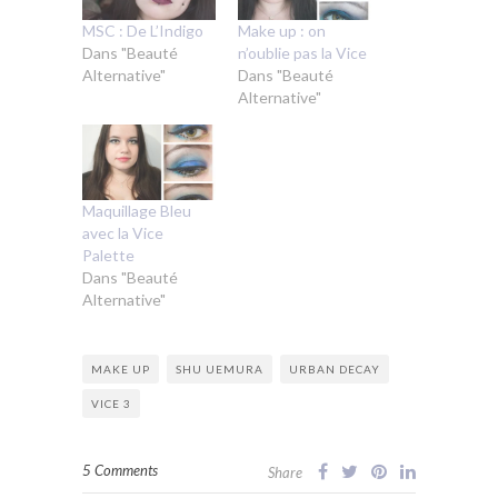
MSC : De L’Indigo
Make up : on
Dans "Beauté
n’oublie pas la Vice
Alternative"
Dans "Beauté
Alternative"
Maquillage Bleu
avec la Vice
Palette
Dans "Beauté
Alternative"
MAKE UP
SHU UEMURA
URBAN DECAY
VICE 3
5 Comments
Share