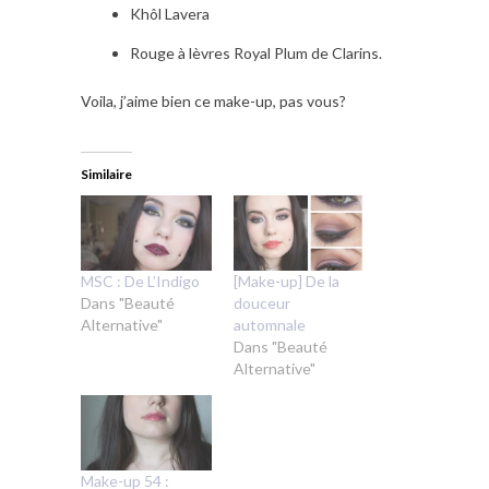
Khôl Lavera
Rouge à lèvres Royal Plum de Clarins.
Voila, j’aime bien ce make-up, pas vous?
Similaire
MSC : De L’Indigo
[Make-up] De la
Dans "Beauté
douceur
Alternative"
automnale
Dans "Beauté
Alternative"
Make-up 54 :