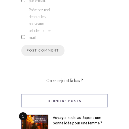
par e-mail.
Prévenez-moi
de tous les
nouveaux
articles par e-
mail.
On se rejoint là bas ?
DERNIERS POSTS
1
Voyager seule au Japon : une
bonne idée pour une femme ?