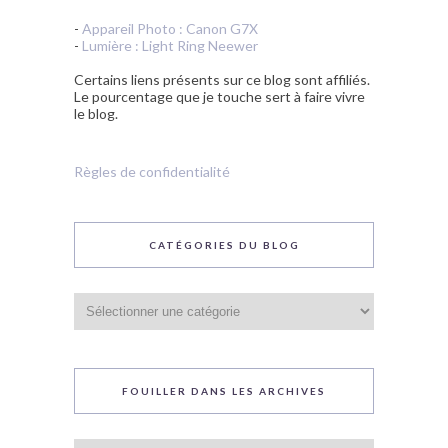
-
Appareil Photo : Canon G7X
-
Lumière : Light Ring Neewer
Certains liens présents sur ce blog sont affiliés.
Le pourcentage que je touche sert à faire vivre
le blog.
Règles de confidentialité
CATÉGORIES DU BLOG
Catégories
du
blog
FOUILLER DANS LES ARCHIVES
Fouiller