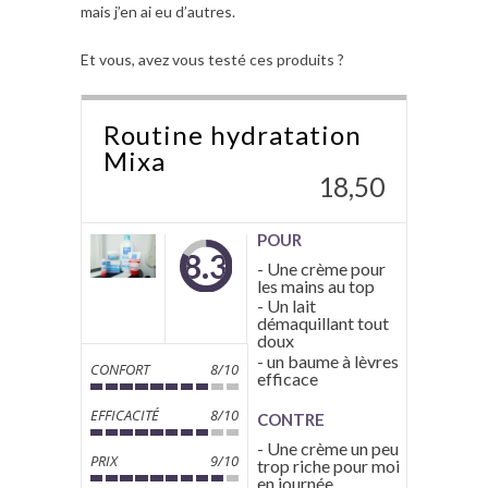
mais j’en ai eu d’autres.
Et vous, avez vous testé ces produits ?
Routine hydratation
Mixa
18,50
POUR
8.3
- Une crème pour
les mains au top
- Un lait
démaquillant tout
doux
- un baume à lèvres
CONFORT
8/10
efficace
EFFICACITÉ
8/10
CONTRE
- Une crème un peu
PRIX
9/10
trop riche pour moi
en journée.