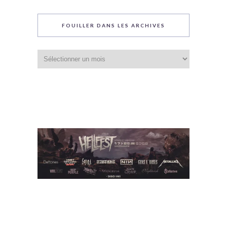
FOUILLER DANS LES ARCHIVES
Fouiller
dans
les
archives