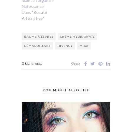
mains à l’argan de
Natessance
Dans "Beauté
Alternative"
BAUME À LÈVRES
CRÈME HYDRATANTE
DÉMAQUILLANT
HIVENCY
MIXA
0 Comments
Share
YOU MIGHT ALSO LIKE