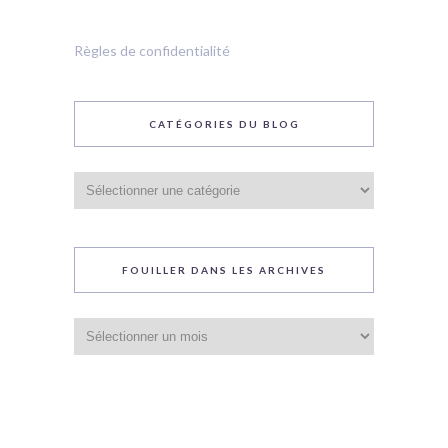
Règles de confidentialité
CATÉGORIES DU BLOG
Catégories
du
blog
FOUILLER DANS LES ARCHIVES
Fouiller
dans
les
archives