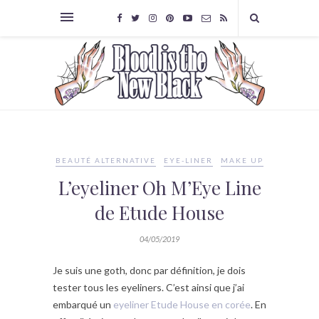
BEAUTÉ ALTERNATIVE
EYE-LINER
MAKE UP
L’eyeliner Oh M’Eye Line
de Etude House
04/05/2019
Je suis une goth, donc par définition, je dois
tester tous les eyeliners. C’est ainsi que j’ai
embarqué un
eyeliner Etude House en corée
. En