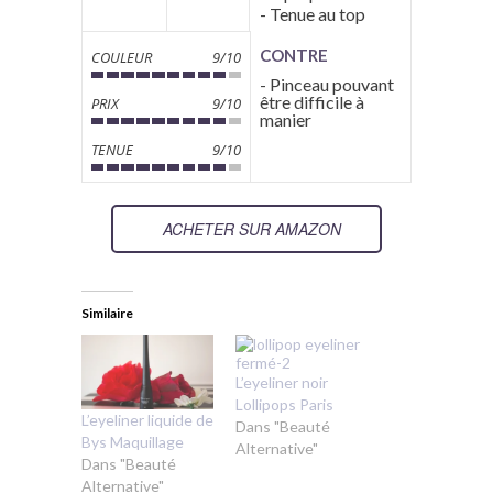
- Tenue au top
CONTRE
COULEUR
9/10
- Pinceau pouvant
être difficile à
PRIX
9/10
manier
TENUE
9/10
ACHETER SUR AMAZON
Similaire
L’eyeliner noir
Lollipops Paris
L’eyeliner liquide de
Dans "Beauté
Bys Maquillage
Alternative"
Dans "Beauté
Alternative"