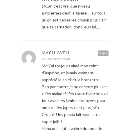
@Cari c’est vrai que niveau
anticernes c’est la galère … surtout
qu’on est censé les choisir plus clair
que sa carnation, donc, euh lol….
MACHIAVELL
Reply
28/05/2015 at 16:48
Moi j’ai toujours aimé mon teint
d’aspirine, et jamais vraiment
apprécié le soleil et la bronzette.
Bon par contre je ne compte plus les
« t’es malade? t’es toute blanche » « il
faut avoir les jambes bronzées pour
mettre des jupes c’est plus joli ».
Crotte!! les peaux laiteuses c’est
super joli!!!
Haha puis oui la galère du fond de