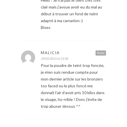
Hello ! Je n’ai pas le teint très très
clair mais j’avoue avoir eu du mal au
début à trouver un fond de teint
adapté à ma carnation :)
Bises
MALICIA
Reply
29/05/2015 at 21:58
Pour la poudre de teint trop foncée,
je m’en suis rendue compte pour
mon dernier article sur les bronzers
too faced ou le plus foncé me
donnait l’air d’avoir pris 10 kilos dans
le visage, ho-rrible ! Donc j’évite de
trop abuser dessus ^^