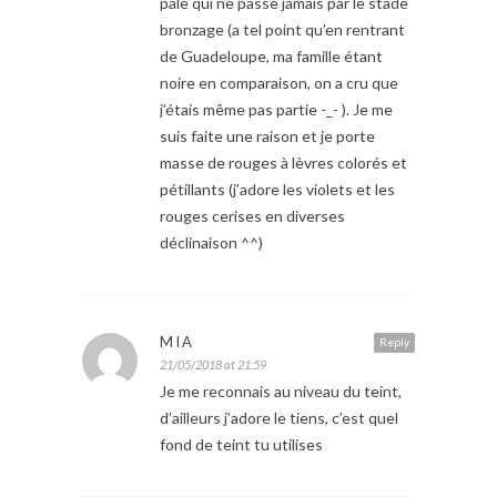
pâle qui ne passe jamais par le stade
bronzage (a tel point qu’en rentrant
de Guadeloupe, ma famille étant
noire en comparaison, on a cru que
j’étais même pas partie -_- ). Je me
suis faite une raison et je porte
masse de rouges à lèvres colorés et
pétillants (j’adore les violets et les
rouges cerises en diverses
déclinaison ^^)
MIA
Reply
21/05/2018 at 21:59
Je me reconnais au niveau du teint,
d’ailleurs j’adore le tiens, c’est quel
fond de teint tu utilises