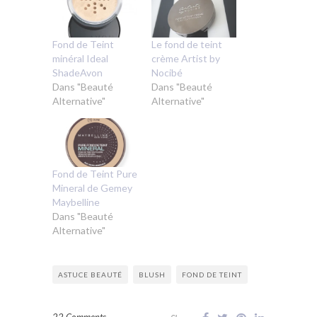
Fond de Teint
Le fond de teint
minéral Ideal
crème Artist by
ShadeAvon
Nocibé
Dans "Beauté
Dans "Beauté
Alternative"
Alternative"
Fond de Teint Pure
Mineral de Gemey
Maybelline
Dans "Beauté
Alternative"
ASTUCE BEAUTÉ
BLUSH
FOND DE TEINT
22 Comments