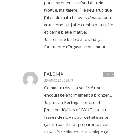
porte rarement du fond de teint
(vogue, ma galère…) le seul truc que
j’ai eu du mal a trouver, c’est un bon
anti cerne car j’ai le combo peau pâle
et cerne bleue-mauve.
Je confirme les blush chaud ça
fonctionne (Orgasm, mon amour…)
PALOMA
Reply
28/05/2015 at 14:49
Comme tu dis ! La société nous
encourage énormément à bronzer…
Je pars au Portugal cet été et
j’entend déjà les « il FAUT que tu
fasses des UVs pour cet été sinon
ça n’ira pas, il faut préparer ta peau,
tu vas être blanche sur la plage ça