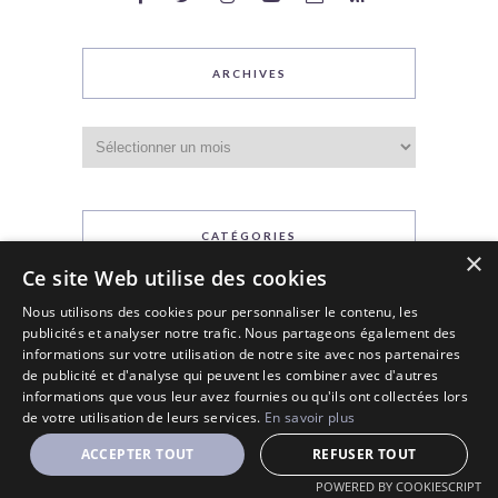
ARCHIVES
Archives
CATÉGORIES
×
Ce site Web utilise des cookies
Catégories
Nous utilisons des cookies pour personnaliser le contenu, les
publicités et analyser notre trafic. Nous partageons également des
informations sur votre utilisation de notre site avec nos partenaires
de publicité et d'analyse qui peuvent les combiner avec d'autres
informations que vous leur avez fournies ou qu'ils ont collectées lors
de votre utilisation de leurs services.
En savoir plus
ACCEPTER TOUT
REFUSER TOUT
POWERED BY COOKIESCRIPT