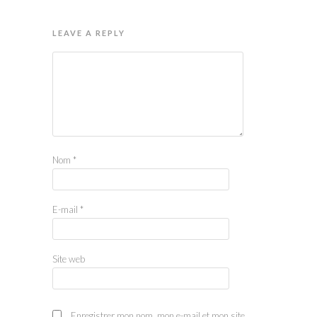
LEAVE A REPLY
Nom
*
E-mail
*
Site web
Enregistrer mon nom, mon e-mail et mon site