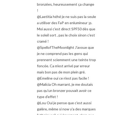
bronzées, heureusement ça change
!
@Laetitia héhé je ne suis pas la seule
a utiliser des FaP en enlumineur ;p.
Moi aussi c'est direct SPF50 dès que
le soleil sort , pas le choix sinon c'est
cramé !
@SpellofTheMoonlight J'avoue que
je ne comprend pas les gens qui
prennent sciemment une teinte trop
foncée. Ca m'est arrivé par erreur
mais bon pas de mon plein gré.
@Emeline oui ce n'est pas facile !
@Malicia Oh marrant, je me doutais
pas qu'un bronzer pouvait avoir ce
type d'effet !
@Lou Oui je pense que c'est aussi
galère, même si now y'a des marques