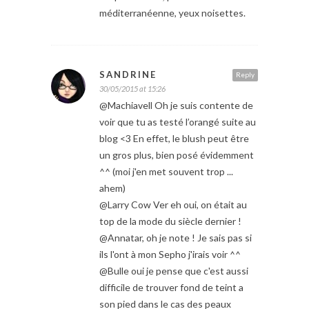
méditerranéenne, yeux noisettes.
SANDRINE
Reply
30/05/2015 at 15:26
@Machiavell Oh je suis contente de
voir que tu as testé l’orangé suite au
blog <3 En effet, le blush peut être
un gros plus, bien posé évidemment
^^ (moi j'en met souvent trop ...
ahem)
@Larry Cow Ver eh oui, on était au
top de la mode du siècle dernier !
@Annatar, oh je note ! Je sais pas si
ils l'ont à mon Sepho j'irais voir ^^
@Bulle oui je pense que c'est aussi
difficile de trouver fond de teint a
son pied dans le cas des peaux