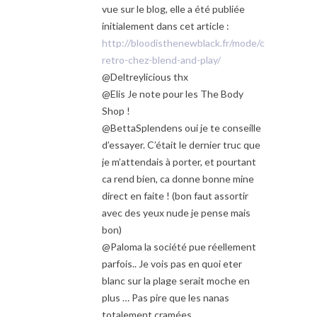
vue sur le blog, elle a été publiée
initialement dans cet article :
http://bloodisthenewblack.fr/mode/concours-
retro-chez-blend-and-play/
@Deltreylicious thx
@Elis Je note pour les The Body
Shop !
@BettaSplendens oui je te conseille
d’essayer. C’était le dernier truc que
je m’attendais à porter, et pourtant
ca rend bien, ca donne bonne mine
direct en faite ! (bon faut assortir
avec des yeux nude je pense mais
bon)
@Paloma la société pue réellement
parfois.. Je vois pas en quoi eter
blanc sur la plage serait moche en
plus … Pas pire que les nanas
totalement cramées.