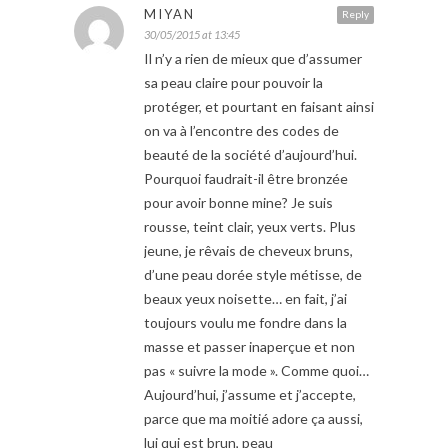
MIYAN
Reply
30/05/2015 at 13:45
Il n’y a rien de mieux que d’assumer
sa peau claire pour pouvoir la
protéger, et pourtant en faisant ainsi
on va à l’encontre des codes de
beauté de la société d’aujourd’hui.
Pourquoi faudrait-il être bronzée
pour avoir bonne mine? Je suis
rousse, teint clair, yeux verts. Plus
jeune, je rêvais de cheveux bruns,
d’une peau dorée style métisse, de
beaux yeux noisette… en fait, j’ai
toujours voulu me fondre dans la
masse et passer inaperçue et non
pas « suivre la mode ». Comme quoi…
Aujourd’hui, j’assume et j’accepte,
parce que ma moitié adore ça aussi,
lui qui est brun, peau