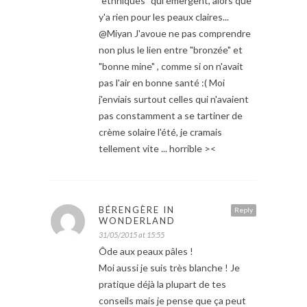
"ethniques" qui émergent, alors que
y'a rien pour les peaux claires...
@Miyan J'avoue ne pas comprendre
non plus le lien entre "bronzée" et
"bonne mine" , comme si on n'avait
pas l'air en bonne santé :( Moi
j'enviais surtout celles qui n'avaient
pas constamment a se tartiner de
crème solaire l'été, je cramais
tellement vite ... horrible ><
BÉRENGÈRE IN
Reply
WONDERLAND
31/05/2015 at 15:55
Ôde aux peaux pâles !
Moi aussi je suis très blanche ! Je
pratique déjà la plupart de tes
conseils mais je pense que ça peut