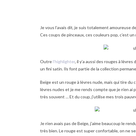
Je vous l’avais dit, je suis totalement amoureuse d
Ces coups de pinceaux, ces couleurs pop, c’est un 
Outre
l’highlighter
, il y’a aussi des rouges à lèvre
un fini satin. Ils font partie de la collection perma
Beige est un rouge à lèvres nude, mais qui tire du co
lèvres nudes et je me rends compte que je n’en ai 
très souvent … Et du coup, j’utilise mes trois pauv
Je n’en avais pas de Beige, j’aime beaucoup le ren
très bien. Le rouge est super confortable, on ne se