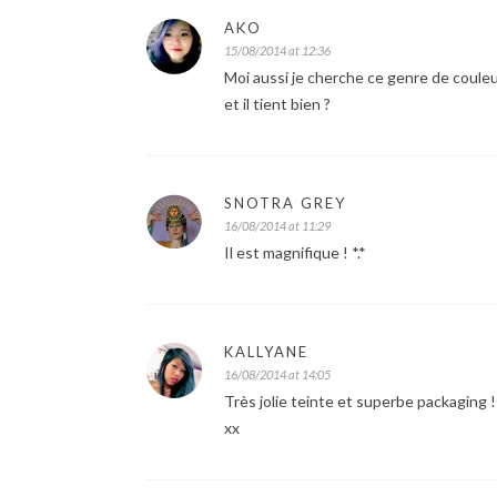
AKO
15/08/2014 at 12:36
Moi aussi je cherche ce genre de couleu
et il tient bien ?
SNOTRA GREY
16/08/2014 at 11:29
Il est magnifique ! *.*
KALLYANE
16/08/2014 at 14:05
Très jolie teinte et superbe packaging !
xx