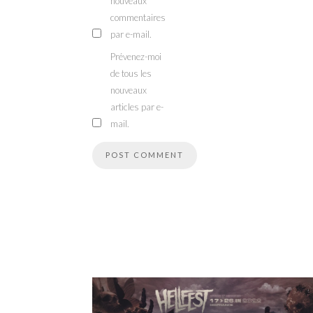
nouveaux
commentaires
par e-mail.
Prévenez-moi
de tous les
nouveaux
articles par e-
mail.