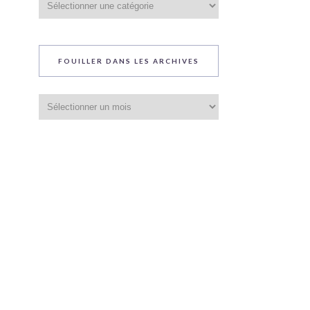
du
blog
FOUILLER DANS LES ARCHIVES
Fouiller
dans
les
archives