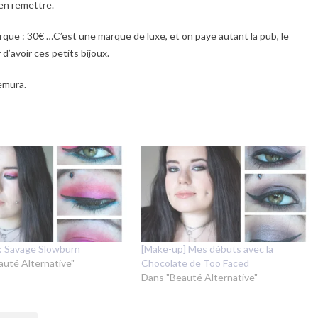
 en remettre.
que : 30€ …C’est une marque de luxe, et on paye autant la pub, le
 d’avoir ces petits bijoux.
emura.
: Savage Slowburn
[Make-up] Mes débuts avec la
auté Alternative"
Chocolate de Too Faced
Dans "Beauté Alternative"