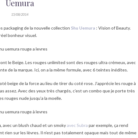
Uemura
15/08/2014
es packaging de la nouvelle collection
Shu Uemura
: Vision of Beauty.
réel bonheur visuel.
s dont le Beige. Les rouges unlimited sont des rouges ultra crémeux, avec
nente de la marque. Ici, on a la même formule, avec 6 teintes inédites.
té beige de la force au lieu de tirer du coté rose. J’apprécie les rouge à
pas assez. Avec des yeux très chargés, c’est un combo que je porte très
res rouges nude jusqu’a la moelle.
du, avec un blush chaud et un smoky
avec Subra
par exemple, ça rend
nt rien sur les lèvres. Il n’est pas totalement opaque mais tout de même