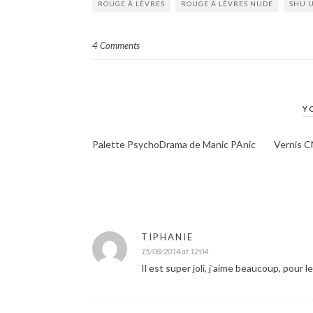
ROUGE À LÈVRES
ROUGE À LÈVRES NUDE
SHU 
4 Comments
Y
Palette PsychoDrama de Manic PAnic
Vernis C
TIPHANIE
15/08/2014 at 12:04
Il est super joli, j’aime beaucoup, pour le