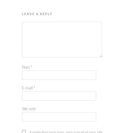
LEAVE A REPLY
Nom
*
E-mail
*
Site web
Enregistrer mon nom, mon e-mail et mon site