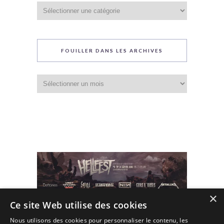
Catégories
du
blog
FOUILLER DANS LES ARCHIVES
Fouiller
dans
les
archives
×
Ce site Web utilise des cookies
Nous utilisons des cookies pour personnaliser le contenu, les