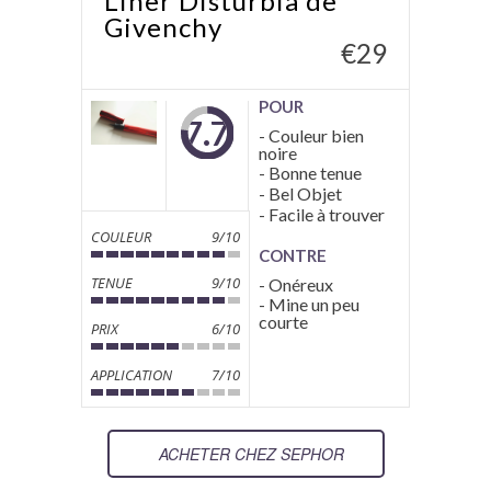
Liner Disturbia de
Givenchy
€
29
POUR
7.7
- Couleur bien
noire
- Bonne tenue
- Bel Objet
- Facile à trouver
COULEUR
9/10
CONTRE
TENUE
9/10
- Onéreux
- Mine un peu
courte
PRIX
6/10
APPLICATION
7/10
ACHETER CHEZ SEPHOR