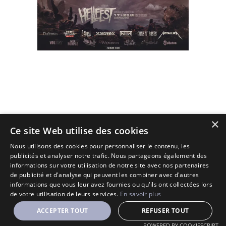
×
(C) 2010 - 2026 - All Rights Reserved.
Ce site Web utilise des cookies
Designé et Customisé par Seraf' sur une base de Solopine
Nous utilisons des cookies pour personnaliser le contenu, les
publicités et analyser notre trafic. Nous partageons également des
informations sur votre utilisation de notre site avec nos partenaires
de publicité et d'analyse qui peuvent les combiner avec d'autres
informations que vous leur avez fournies ou qu'ils ont collectées lors
de votre utilisation de leurs services.
En savoir plus
ACCEPTER TOUT
REFUSER TOUT
POWERED BY COOKIESCRIPT