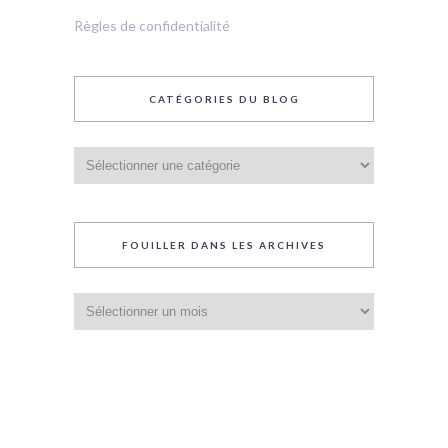
Règles de confidentialité
CATÉGORIES DU BLOG
Catégories
du
blog
FOUILLER DANS LES ARCHIVES
Fouiller
dans
les
archives