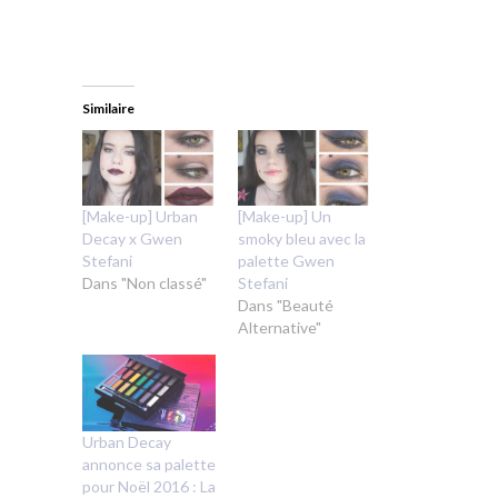
Similaire
[Make-up] Urban
[Make-up] Un
Decay x Gwen
smoky bleu avec la
Stefani
palette Gwen
Dans "Non classé"
Stefani
Dans "Beauté
Alternative"
Urban Decay
annonce sa palette
pour Noël 2016 : La