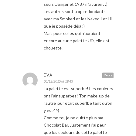
seuls Danger et 1987 m’attirent :)
Les autres sont trop redondants
avec ma Smoked et les Naked I et III
que je possède déjà :)
Mais pour celles qui n’auraient
encore aucune palette UD, elle est
chouette.
EVA
Reply
05/12/2015 at 19:43
La palette est superbe! Les couleurs
ont l’air superbes! Ton make-up de
l’autre jour était super(be tant qu’on
y est^^)
Comme toi, je ne quitte plus ma
Chocolat Bar. Justement j’ai peur
que les couleurs de cette palette