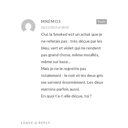
MNÉMOS
Reply
06/12/2015 at 08:50
Oui, la Smoked est un achat que je
ne referais pas : très déçue par les
bleu, vert et violet qui ne rendent
pas grand chose, même mouillés,
même sur base…
Mais je ne le regrette pas
totalement : le noir et les deux gris
me servent énormément. Les deux
marrons parfois aussi.
En quoi t’a-t-elle déçue, toi ?
LEAVE A REPLY