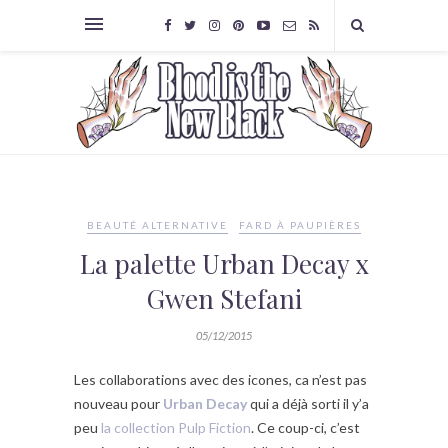
BEAUTÉ ALTERNATIVE
FARD À PAUPIÈRES
La palette Urban Decay x
Gwen Stefani
05/12/2015
Les collaborations avec des icones, ca n’est pas
nouveau pour
Urban Decay
qui a déjà sorti il y’a
peu
la collection Pulp Fiction
. Ce coup-ci, c’est