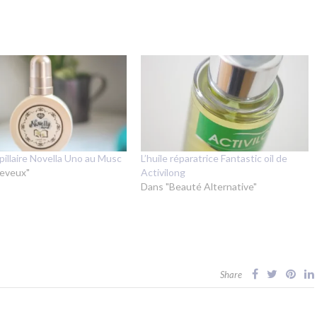
apillaire Novella Uno au Musc
L’huile réparatrice Fantastic oil de
eveux"
Activilong
Dans "Beauté Alternative"
Share