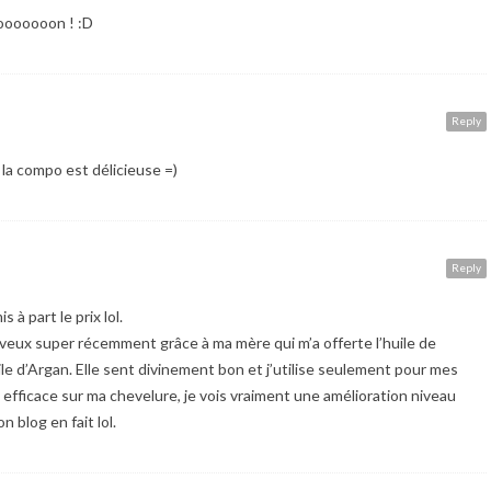
oooooooon ! :D
Reply
la compo est délicieuse =)
Reply
 à part le prix lol.
heveux super récemment grâce à ma mère qui m’a offerte l’huile de
le d’Argan. Elle sent divinement bon et j’utilise seulement pour mes
s efficace sur ma chevelure, je vois vraiment une amélioration niveau
n blog en fait lol.