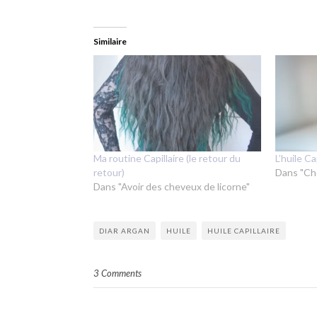
Similaire
Ma routine Capillaire (le retour du
L’huile C
retour)
Dans "Ch
Dans "Avoir des cheveux de licorne"
DIAR ARGAN
HUILE
HUILE CAPILLAIRE
3 Comments