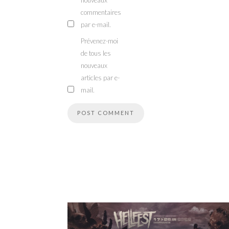
nouveaux
commentaires
par e-mail.
Prévenez-moi
de tous les
nouveaux
articles par e-
mail.