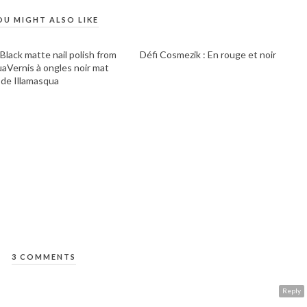
OU MIGHT ALSO LIKE
 Black matte nail polish from
Défi Cosmezik : En rouge et noir
uaVernis à ongles noir mat
 de Illamasqua
3 COMMENTS
Reply