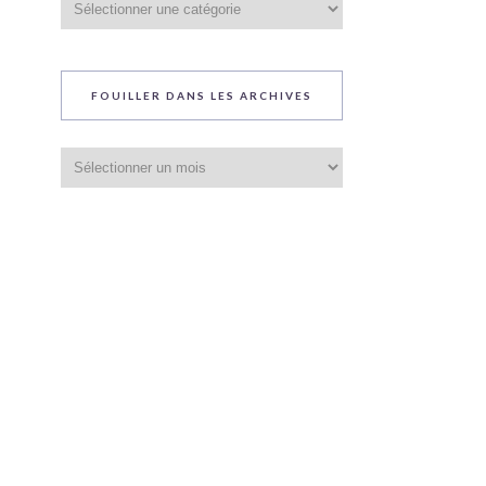
du
blog
FOUILLER DANS LES ARCHIVES
Fouiller
dans
les
archives