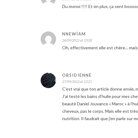
Du monoï !!!! Et en plus, ça sent booo
NNEWÏAM
26/09/2012 at 23:28
Oh, effectivement elle est chère… mais 
OBSIDIENNE
27/09/2012 at 12:21
C’est vrai que ton article donne envie, mis
J’ai testé les bains d’huile pour mes c
beauté Daniel Jouvance « Maroc » à l’hui
cheveux, pas le corps. Mais elle est trè
nutrition. Il faudrait que j’en parle sur mo