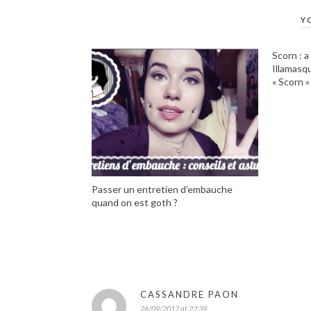
Y
Scorn : a
Illamasq
« Scorn »
Passer un entretien d’embauche
quand on est goth ?
CASSANDRE PAON
26/09/2012 at 22:39