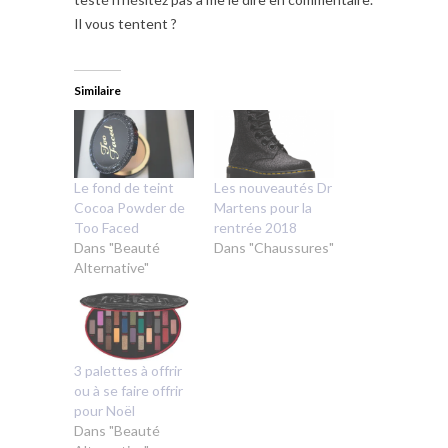
Il vous tentent ?
Similaire
Le fond de teint
Les nouveautés Dr
Cocoa Powder de
Martens pour la
Too Faced
rentrée 2018
Dans "Beauté
Dans "Chaussures"
Alternative"
3 palettes à offrir
ou à se faire offrir
pour Noël
Dans "Beauté