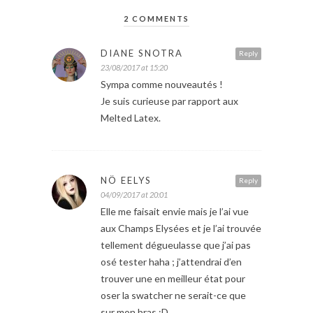
2 COMMENTS
DIANE SNOTRA
Reply
23/08/2017 at 15:20
Sympa comme nouveautés !
Je suis curieuse par rapport aux
Melted Latex.
NÖ EELYS
Reply
04/09/2017 at 20:01
Elle me faisait envie mais je l’ai vue
aux Champs Elysées et je l’ai trouvée
tellement dégueulasse que j’ai pas
osé tester haha ; j’attendrai d’en
trouver une en meilleur état pour
oser la swatcher ne serait-ce que
sur mon bras :D