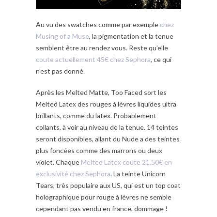
Au vu des swatches comme par exemple
chez
Musing of a Muse
, la pigmentation et la tenue
semblent être au rendez vous. Reste qu’elle
coute actuellement 45€ chez Sephora
, ce qui
n’est pas donné.
Après les Melted Matte, Too Faced sort les
Melted Latex des rouges à lèvres liquides ultra
brillants, comme du latex. Probablement
collants, à voir au niveau de la tenue. 14 teintes
seront disponibles, allant du Nude a des teintes
plus foncées comme des marrons ou deux
violet. Chaque
Melted Latex coute 21,50€ en
exclusivité chez Sephora
. La teinte Unicorn
Tears, très populaire aux US, qui est un top coat
holographique pour rouge à lèvres ne semble
cependant pas vendu en france, dommage !