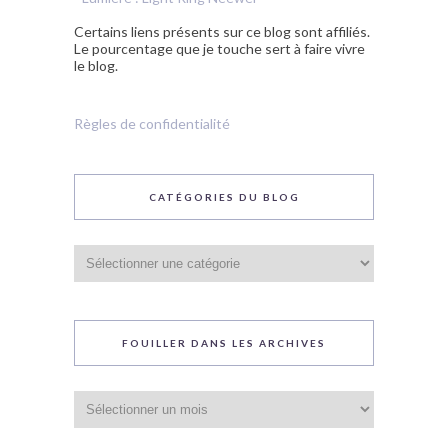
Certains liens présents sur ce blog sont affiliés.
Le pourcentage que je touche sert à faire vivre
le blog.
Règles de confidentialité
CATÉGORIES DU BLOG
Catégories
du
blog
FOUILLER DANS LES ARCHIVES
Fouiller
dans
les