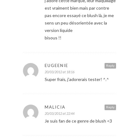
j’adore cette marque, leur maquillage
est vraiment bien mais par contre
pas encore essayé ce blush là, je me
sens un peu désorientée avec la
version liquide
bisous !!
EUGEENIE
Reply
20/03/2012 at 18:16
Super frais, j’adorerais tester! ^.^
MALICIA
Reply
20/03/2012 at 22:44
Je suis fan de ce genre de blush <3