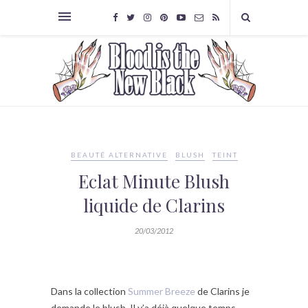
BEAUTÉ ALTERNATIVE
BLUSH
TEINT
Eclat Minute Blush
liquide de Clarins
20/03/2012
Dans la collection
Summer Breeze
de Clarins je
demande le blush. Il y’a déjà quelque temps,