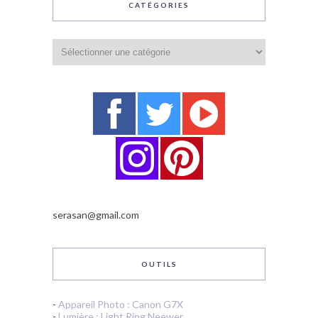
CATÉGORIES
Catégories
serasan@gmail.com
OUTILS
-
Appareil Photo : Canon G7X
-
Lumière : Light Ring Neewer