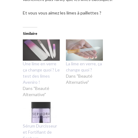
Et vous vous aimez les limes à paillettes ?
Similaire
Une lime en verre
La lime en verre, ça
ça change quoi ? Le
change quoi ?
test des limes
Dans "Beauté
Aveniro !
Alternative"
Dans "Beauté
Alternative"
Sérum Durcisseur
et Fortifiant de