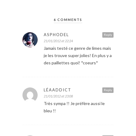
6 COMMENTS
ASPHODEL
Reply
21/01/2012 at 22:24
Jamais testé ce genre de limes mais
je les trouve super jolies! En plus y a
des paillettes quoi! *coeurs*
LÉAADDICT
Reply
21/01/2012 at 23:08
Très sympa !! Je préfère aussi le
bleu !!