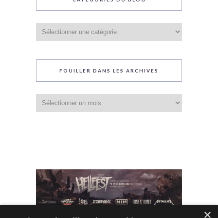
Catégories
du
blog
FOUILLER DANS LES ARCHIVES
Fouiller
dans
les
archives
×