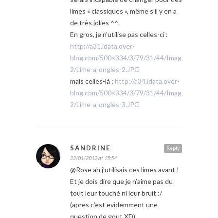
limes « classiques », même s’il y en a
de très jolies ^^.
En gros, je n’utilise pas celles-ci :
http://a31.idata.over-
blog.com/500×334/3/79/31/44/Images-
2/Lime-a-ongles-2.JPG
mais celles-là :
http://a34.idata.over-
blog.com/500×334/3/79/31/44/Images-
2/Lime-a-ongles-3.JPG
SANDRINE
Reply
22/01/2012 at 15:54
@Rose ah j’utilisais ces limes avant !
Et je dois dire que je n’aime pas du
tout leur touché ni leur bruit :/
(apres c’est evidemment une
question de gout XD)