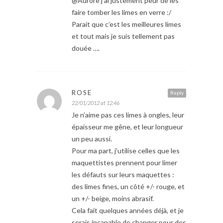
@Aurore j’ai justement peur de les
faire tomber les limes en verre :/
Parait que c’est les meilleures limes
et tout mais je suis tellement pas
douée ….
ROSE
Reply
22/01/2012 at 12:46
Je n’aime pas ces limes à ongles, leur
épaisseur me gêne, et leur longueur
un peu aussi.
Pour ma part, j’utilise celles que les
maquettistes prennent pour limer
les défauts sur leurs maquettes :
des limes fines, un côté +/- rouge, et
un +/- beige, moins abrasif.
Cela fait quelques années déjà, et je
serais incapable de changer pour des