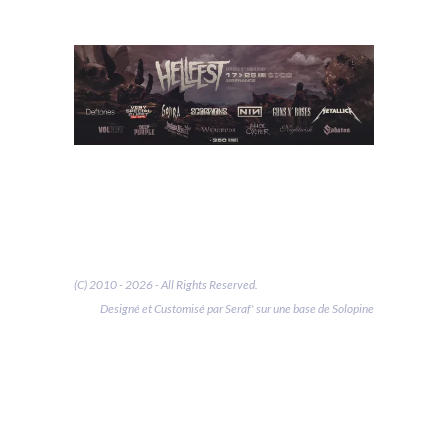
(C) 2010 - 2026 - All Rights Reserved.
Designé et Customisé par Seraf' sur une base de Solopine