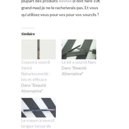
plupart des produits
Revlon
(il doit faire 10€
grand max) je ne le racheterais pas. Et vous
qu’utilisez vous pour vos pour vos sourcils ?
Similaire
Crayon à sourcil
Le kit a sourcil Nars
Santé
Dans "Beauté
Naturkosmetik :
Alternative"
bio et efficace
Dans "Beauté
Alternative"
Le crayon à sourcil
longue tenue de