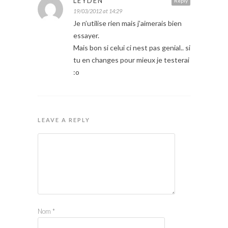
LEYDEN
Reply
19/03/2012 at 14:29
Je n’utilise rien mais j’aimerais bien
essayer.
Mais bon si celui ci nest pas genial.. si
tu en changes pour mieux je testerai
:o
LEAVE A REPLY
Nom
*