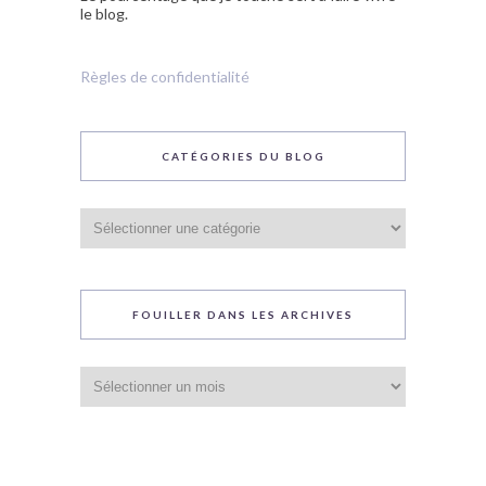
le blog.
Règles de confidentialité
CATÉGORIES DU BLOG
Catégories
du
blog
FOUILLER DANS LES ARCHIVES
Fouiller
dans
les
archives