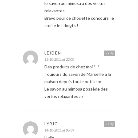
le savon au mimosa a des vertus
relaxantes.
Bravo pour ce chouette concours, je
croise les doigts !
LEÏDEN
Reply
13/10/2011 at 22:00
Des produits de chez moi *_*
Toujours du savon de Marseille à la
maison depuis toute petite :o
Le savon au mimosa possède des
vertus relaxantes :o
LYRIC
Reply
14/10/2011 at 06:39
Hello,