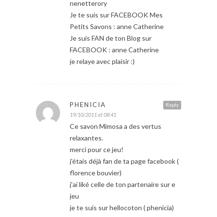
nenetterory
Je te suis sur FACEBOOK Mes
Petits Savons : anne Catherine
Je suis FAN de ton Blog sur
FACEBOOK : anne Catherine
je relaye avec plaisir :)
PHENICIA
Reply
19/10/2011 at 08:41
Ce savon Mimosa a des vertus
relaxantes.
merci pour ce jeu!
j’étais déjà fan de ta page facebook (
florence bouvier)
j’ai liké celle de ton partenaire sur e
jeu
je te suis sur hellocoton ( phenicia)