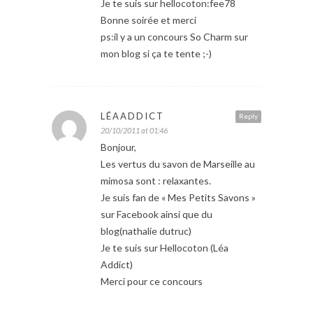
Je te suis sur hellocoton:fee78
Bonne soirée et merci
ps:il y a un concours So Charm sur
mon blog si ça te tente ;-)
LÉAADDICT
Reply
20/10/2011 at 01:46
Bonjour,
Les vertus du savon de Marseille au
mimosa sont : relaxantes.
Je suis fan de « Mes Petits Savons »
sur Facebook ainsi que du
blog(nathalie dutruc)
Je te suis sur Hellocoton (Léa
Addict)
Merci pour ce concours