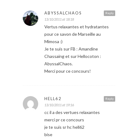
ABYSSALCHAOS
Reply
13/10/2011 at 18:18
Vertus relaxantes et hydratantes
pour ce savon de Marseille au
Mimosa :)
Je te suis sur FB : Amandine
Chassaing et sur Hellocoton :
AbyssalChaos.
Merci pour ce concours!
HELL62
Reply
13/10/2011 at 19:16
cc il a des vertues relaxantes
merci pr ce concours
je te suis sr hc hell62
bise