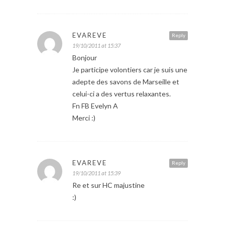
EVAREVE
Reply
19/10/2011 at 15:37
Bonjour
Je participe volontiers car je suis une
adepte des savons de Marseille et
celui-ci a des vertus relaxantes.
Fn FB Evelyn A
Merci :)
EVAREVE
Reply
19/10/2011 at 15:39
Re et sur HC majustine
:)