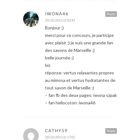
IWONA46
Reply
20/10/2011 at 02:45
Bonjour ;)
merci pour ce concours, je participe
avec plaisir ;) je suis une grande fan
des savons de Marseille ;)
belle journée ;)
biz
réponse: vertus relaxantes propres
au mimosa et vertus hydratantes de
tout savon de Marseille ;)
– fan fb des deux pages: iwona szpak
– fan hellocoton: iwona46
CATHY59
Reply
20/10/2011 at 17:02