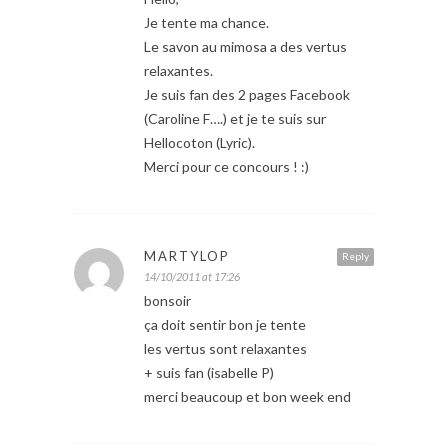
Je tente ma chance.
Le savon au mimosa a des vertus
relaxantes.
Je suis fan des 2 pages Facebook
(Caroline F….) et je te suis sur
Hellocoton (Lyric).
Merci pour ce concours ! :)
MARTYLOP
Reply
14/10/2011 at 17:26
bonsoir
ça doit sentir bon je tente
les vertus sont relaxantes
+ suis fan (isabelle P)
merci beaucoup et bon week end