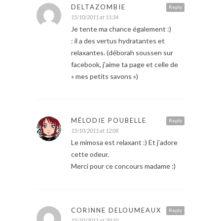
DELTAZOMBIE
Reply
15/10/2011 at 11:34
Je tente ma chance également :)
: il a des vertus hydratantes et
relaxantes. (déborah soussen sur
facebook, j’aime ta page et celle de
« mes petits savons »)
MÉLODIE POUBELLE
Reply
15/10/2011 at 12:08
Le mimosa est relaxant :) Et j’adore
cette odeur.
Merci pour ce concours madame :)
CORINNE DELOUMEAUX
Reply
15/10/2011 at 20:10