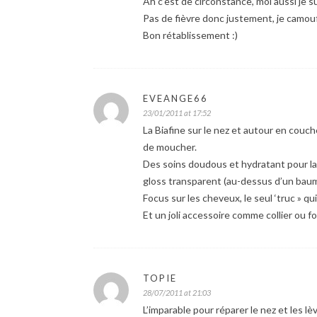
Ah c’est de circonstance, moi aussi je s
Pas de fièvre donc justement, je camouf
Bon rétablissement :)
EVEANGE66
23/01/2011 at 17:52
La Biafine sur le nez et autour en couc
de moucher.
Des soins doudous et hydratant pour la
gloss transparent (au-dessus d’un baum
Focus sur les cheveux, le seul ‘truc » qu
Et un joli accessoire comme collier ou f
TOPIE
28/07/2011 at 21:03
L’imparable pour réparer le nez et les lè