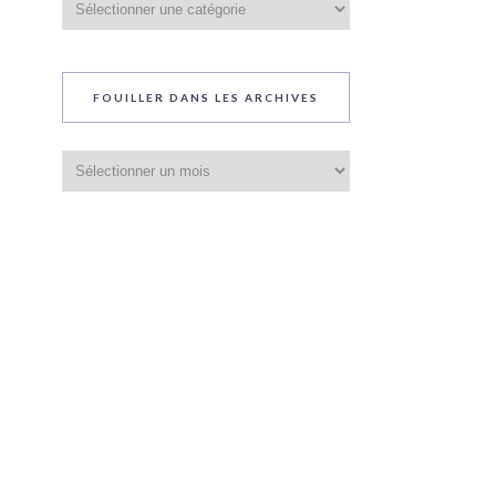
du
blog
FOUILLER DANS LES ARCHIVES
Fouiller
dans
les
archives