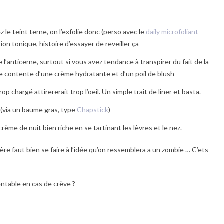
le teint terne, on l’exfolie donc (perso avec le
daily microfoliant
tion tonique, histoire d’essayer de reveiller ça
 l’anticerne, surtout si vous avez tendance à transpirer du fait de la
se contente d’une crème hydratante et d’un poil de blush
 chargé attirererait trop l’oeil. Un simple trait de liner et basta.
s (via un baume gras, type
Chapstick
)
crème de nuit bien riche en se tartinant les lèvres et le nez.
ière faut bien se faire à l’idée qu’on ressemblera a un zombie … C’ets
ntable en cas de crève ?