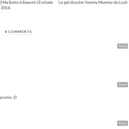
] Ma Boite à Beauté L’Estivale
Le gel douche Yummy Mummy de Lush
t 2016
8 COMMENTS
Reply
Reply
promis :D
Reply