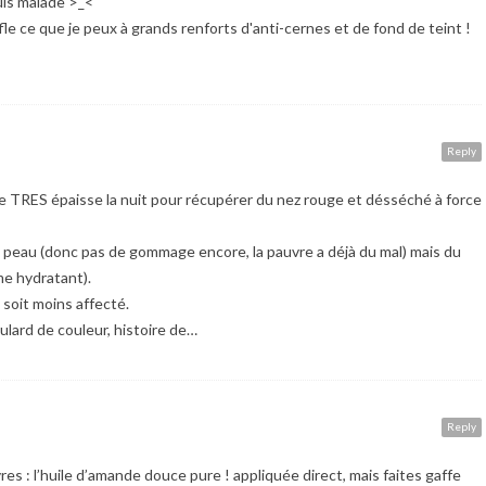
uis malade >_<
le ce que je peux à grands renforts d'anti-cernes et de fond de teint !
Reply
he TRES épaisse la nuit pour récupérer du nez rouge et désséché à force
 peau (donc pas de gommage encore, la pauvre a déjà du mal) mais du
e hydratant).
i soit moins affecté.
oulard de couleur, histoire de…
Reply
vres : l’huile d’amande douce pure ! appliquée direct, mais faites gaffe