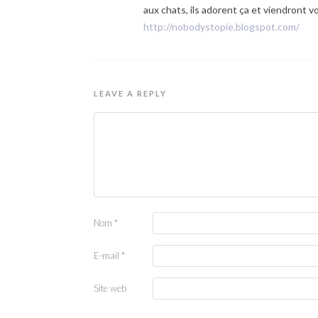
aux chats, ils adorent ça et viendront vo
http://nobodystopie.blogspot.com/
LEAVE A REPLY
Nom
*
E-mail
*
Site web