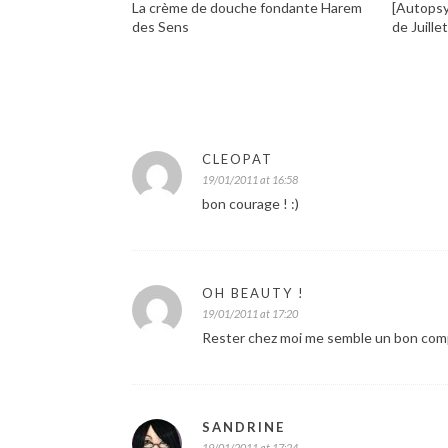
La crème de douche fondante Harem
[Autopsy
des Sens
de Juille
CLEOPAT
19/01/2011 at 16:58
bon courage ! :)
OH BEAUTY !
19/01/2011 at 17:20
Rester chez moi me semble un bon com
SANDRINE
19/01/2011 at 17:24