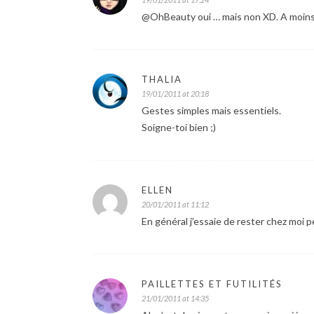
@OhBeauty oui … mais non XD. A moins qu
THALIA
19/01/2011 at 20:18
Gestes simples mais essentiels.
Soigne-toi bien ;)
ELLEN
20/01/2011 at 11:12
En général j’essaie de rester chez moi 
PAILLETTES ET FUTILITÉS
21/01/2011 at 14:35