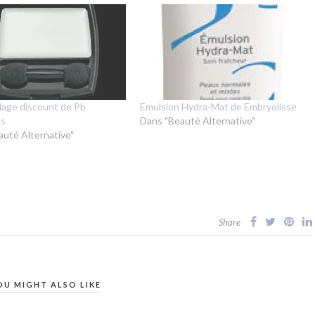
lage discount de Pb
Emulsion Hydra-Mat de Embryolisse
cs
Dans "Beauté Alternative"
auté Alternative"
Share
OU MIGHT ALSO LIKE