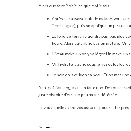
Alors que faire ? Voici ce que moi je fais :
Après la mauvaise nuit de malade, vous aurez 
Dermalogica
), puis on applique un peu de lo
Le fond de teint ne tiendra pas, pas plus que
fièvre. Alors autant ne pas en mettre. On 
Niveau make-up on y va léger. Un make-up trop
On hydrate la zone sous le nez et les lèvre
Le soir, on lave bien sa peau. Et on met une 
Bon, ça à l’air long, mais en faite non. De toute man
juste histoire d’etre un peu moins détérrée.
Et vous quelles sont vos astuces pour rester prése
Similaire