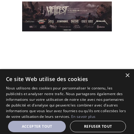
×
(C) 2010 - 2026 - All Rights Reserved.
Ce site Web utilise des cookies
Designé et Customisé par Seraf' sur une base de Solopine
Nous utilisons des cookies pour personnaliser le contenu, les
publicités et analyser notre trafic. Nous partageons également des
informations sur votre utilisation de notre site avec nos partenaires
de publicité et d'analyse qui peuvent les combiner avec d'autres
informations que vous leur avez fournies ou qu'ils ont collectées lors
de votre utilisation de leurs services.
En savoir plus
ACCEPTER TOUT
REFUSER TOUT