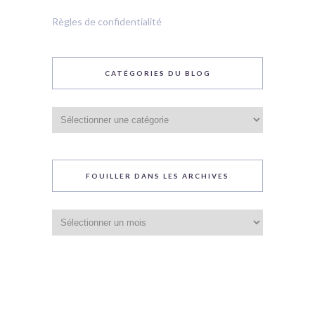
Règles de confidentialité
CATÉGORIES DU BLOG
Catégories
du
blog
FOUILLER DANS LES ARCHIVES
Fouiller
dans
les
archives