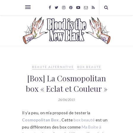
BEAUTÉ ALTERNATIVE
BOX BEAUTÉ
[Box] La Cosmopolitan
box « Eclat et Couleur »
26/04/2015
Il y’a peu, on m’a proposé de tester la
Cosmopolitan Box
. Cette
box beauté
est un
peu différentes des box comme
Ma Boite à