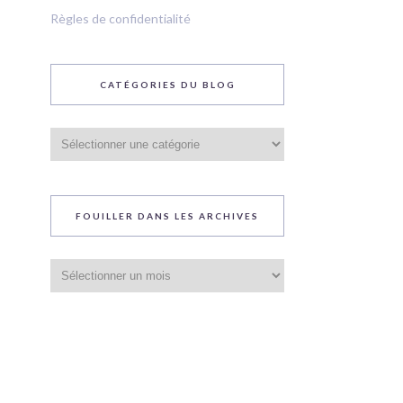
Règles de confidentialité
CATÉGORIES DU BLOG
Catégories
du
blog
FOUILLER DANS LES ARCHIVES
Fouiller
dans
les
archives