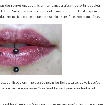
as des rouges opaques. Ils ont tendance à laisser ressortir la couleur
c le Brun Sultan, j’ai une sorte de violet-marron-prune. Il est en prime
bsolument parfait, car cela a un coté sombre sans être trop dramatique.
meux et glisse bien. Il ne dessèche pas les lèvres. La tenue va jusqu’au
e ce premier rouge à lèvres Yves Saint Laurent pour être tout à fait
 bacs soldés à Sepho ou Marrionaud, mais je pense qu’on le trouve encore