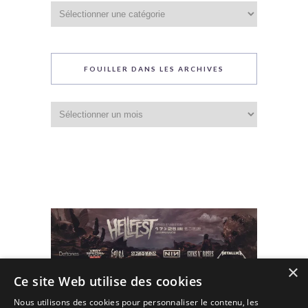
Catégories
du
blog
FOUILLER DANS LES ARCHIVES
Fouiller
dans
les
archives
×
Ce site Web utilise des cookies
Nous utilisons des cookies pour personnaliser le contenu, les