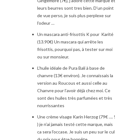
Gingembre (7€), j’adore cette marque et
leurs beurres sont tres bien. D’un point
de vue perso, je suis plus perplexe sur
l’odeur …
Un mascara anti-frisottis K pour Karité
(13.90€) Un mascara qui arrête les
frisottis, pourquoi pas, à tester sur moi
ou sur monsieur.
L’huile idéale de Pura Bali à base de
chanvre (13€ environ). Je connaissais la
version au Roucous et aussi celle au
Chanvre pour l’avoir déjà chez moi. Ce
sont des huiles très parfumées et très
nourrissantes
Une crème visage Karin Herzog (79€ …. !
) je n’ai jamais testé cette marque, mais
ca sera l’occase. Je suis un peu sur le cul
du prix pour être honnête.