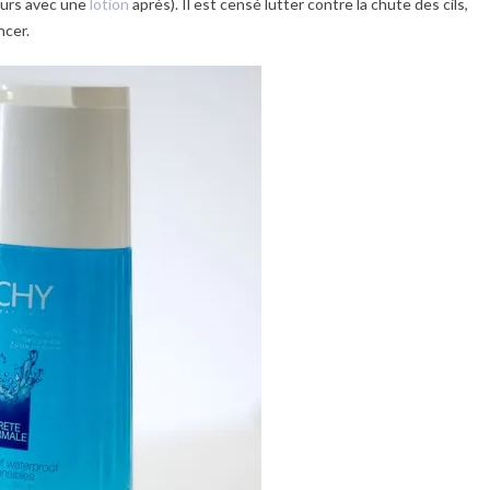
jours avec une
lotion
après). Il est censé lutter contre la chute des cils,
ncer.