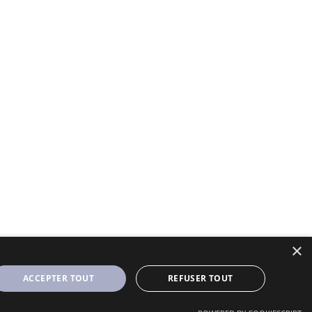
×
ACCEPTER TOUT
REFUSER TOUT
Designé et Customisé par Seraf' sur une base de Solopine