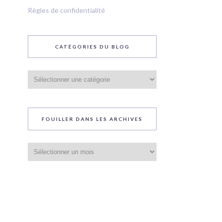
Règles de confidentialité
CATÉGORIES DU BLOG
Catégories
du
blog
FOUILLER DANS LES ARCHIVES
Fouiller
dans
les
archives