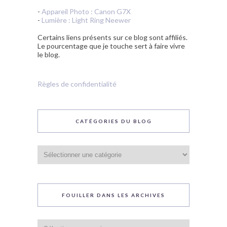
-
Appareil Photo : Canon G7X
-
Lumière : Light Ring Neewer
Certains liens présents sur ce blog sont affiliés.
Le pourcentage que je touche sert à faire vivre
le blog.
Règles de confidentialité
CATÉGORIES DU BLOG
Catégories
du
blog
FOUILLER DANS LES ARCHIVES
Fouiller