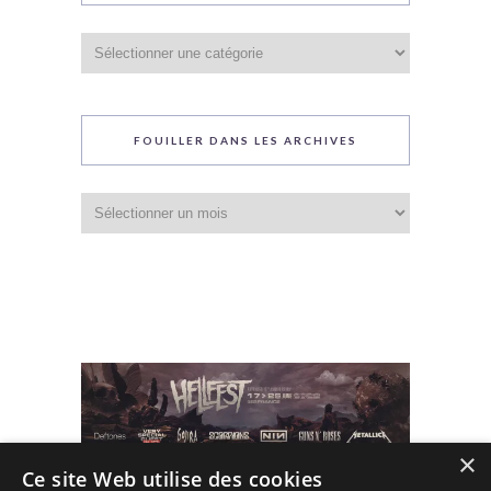
Catégories
du
blog
FOUILLER DANS LES ARCHIVES
Fouiller
dans
les
archives
×
Ce site Web utilise des cookies