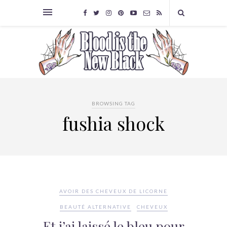
BROWSING TAG
fushia shock
AVOIR DES CHEVEUX DE LICORNE
BEAUTÉ ALTERNATIVE
CHEVEUX
Et j’ai laissé le bleu pour