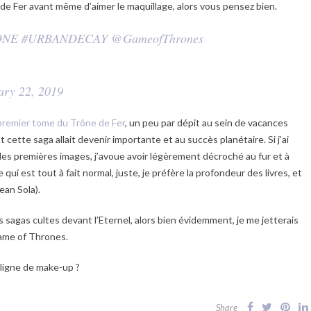
e de Fer avant même d’aimer le maquillage, alors vous pensez bien.
ONE
#URBANDECAY
@GameofThrones
ary 22, 2019
premier tome du Trône de Fer
, un peu par dépit au sein de vacances
 cette saga allait devenir importante et au succès planétaire. Si j’ai
 les premières images, j’avoue avoir légèrement décroché au fur et à
ui est tout à fait normal, juste, je préfère la profondeur des livres, et
ean Sola).
 sagas cultes devant l’Eternel, alors bien évidemment, je me jetterais
ame of Thrones.
ligne de make-up ?
Share