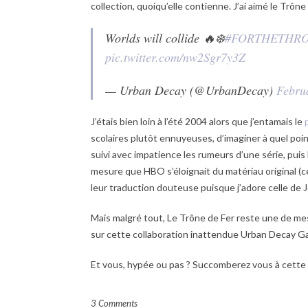
collection, quoiqu’elle contienne. J’ai aimé le Trôn
Worlds will collide 🔥❄️
#FORTHETHR
pic.twitter.com/nw2Sgr7y3Z
— Urban Decay (@UrbanDecay)
Febru
J’étais bien loin à l’été 2004 alors que j’entamais le
scolaires plutôt ennuyeuses, d’imaginer à quel point
suivi avec impatience les rumeurs d’une série, puis
mesure que HBO s’éloignait du matériau original (ce q
leur traduction douteuse puisque j’adore celle de J
Mais malgré tout, Le Trône de Fer reste une de mes
sur cette collaboration inattendue Urban Decay G
Et vous, hypée ou pas ? Succomberez vous à cette 
3 Comments