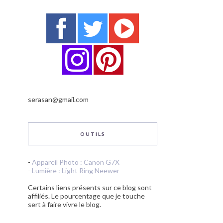
serasan@gmail.com
OUTILS
-
Appareil Photo : Canon G7X
-
Lumière : Light Ring Neewer
Certains liens présents sur ce blog sont
affiliés. Le pourcentage que je touche
sert à faire vivre le blog.