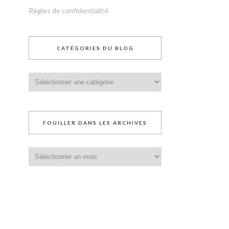
Règles de confidentialité
CATÉGORIES DU BLOG
Catégories
du
blog
FOUILLER DANS LES ARCHIVES
Fouiller
dans
les
archives